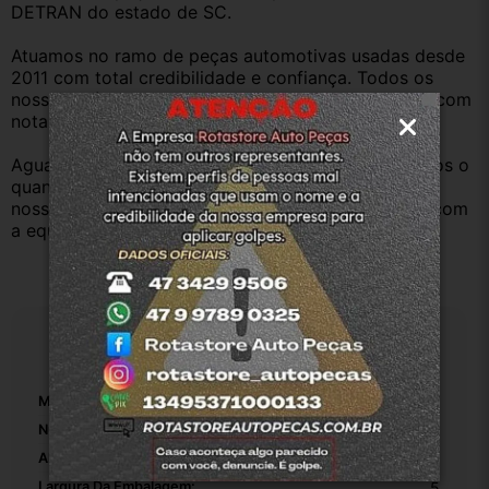
DETRAN do estado de SC.
Atuamos no ramo de peças automotivas usadas desde 
2011 com total credibilidade e confiança. Todos os 
nossos veículos são baixados no Detran. Produtos com 
nota fiscal e procedência.
Aguardamos sua pergunta ou compra e atenderemos o 
quanto antes. Aceitamos retirada dos produtos em 
nossa loja física também, basta entrar em contato com 
a equipe Rotasul e tiramos suas dúvidas.
Especificações
Marca:
Volkswagen
Número De Peça:
1
Altura Da Embalagem:
5
Largura Da Embalagem:
5