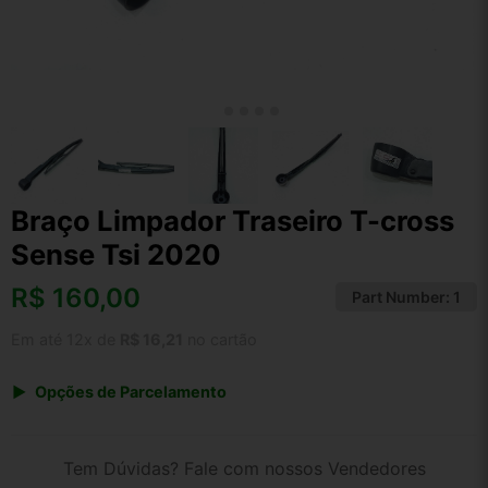
Braço Limpador Traseiro T-cross
Sense Tsi 2020
R$
160,00
Part Number:
1
Em até 12x de
R$ 16,21
no cartão
Opções de Parcelamento
1x de R$ 160,00 s/ juros
2x de R$ 86,11
Tem Dúvidas? Fale com nossos Vendedores
3x de R$ 58,26