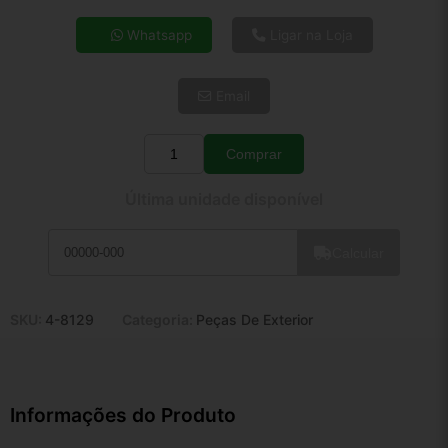
4x de R$ 44,34
Whatsapp
Ligar na Loja
5x de R$ 35,94
6x de R$ 30,31
Email
7x de R$ 26,22
8x de R$ 23,25
9x de R$ 20,92
Comprar
Quantidade
10x de R$ 18,98
Última unidade disponível
11x de R$ 17,47
12x de R$ 16,21
Calcular
SKU:
4-8129
Categoria:
Peças De Exterior
Informações do Produto