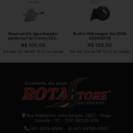
Reservatório água limpador
Buzina Volkswagen Gol 2005
parabrisa Fiat Cronos 2023
E20092018
22260
R$
100,00
R$
100,00
Em até 12x de R$ 10,13 no cartão
Em até 12x de R$ 10,13 no cartão
Rua Waldemiro José Borges, 2882 - Itinga
Joinville - SC - CEP: 89233-635
(47) 3429-9506
(47) 99789-0325