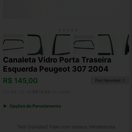
Canaleta Vidro Porta Traseira
Esquerda Peugeot 307 2004
R$
145,00
Part Number:
1
Em até 12x de
R$ 14,69
no cartão
Opções de Parcelamento
1x de R$ 145,00 s/ juros
2x de R$ 78,04
Tem Dúvidas? Fale com nossos Vendedores
3x de R$ 52,79