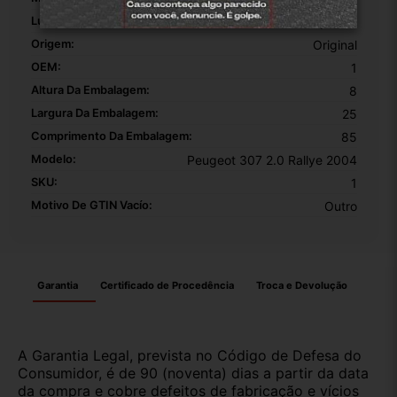
Lugar De Colocação:
Porta Traseira Esquerda
Origem:
Original
OEM:
1
Altura Da Embalagem:
8
Largura Da Embalagem:
25
Comprimento Da Embalagem:
85
Modelo:
Peugeot 307 2.0 Rallye 2004
SKU:
1
Motivo De GTIN Vacío:
Outro
Garantia
Certificado de Procedência
Troca e Devolução
A Garantia Legal, prevista no Código de Defesa do
Consumidor, é de 90 (noventa) dias a partir da data
da compra e cobre defeitos de fabricação e vícios