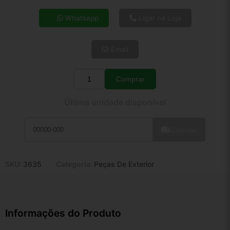
4x de R$ 40,19
Whatsapp
Ligar na Loja
5x de R$ 32,57
6x de R$ 27,47
Email
7x de R$ 23,76
8x de R$ 21,07
9x de R$ 18,96
Comprar
Quantidade
10x de R$ 17,20
Última unidade disponível
11x de R$ 15,83
12x de R$ 14,69
Calcular
SKU:
3635
Categoria:
Peças De Exterior
Informações do Produto