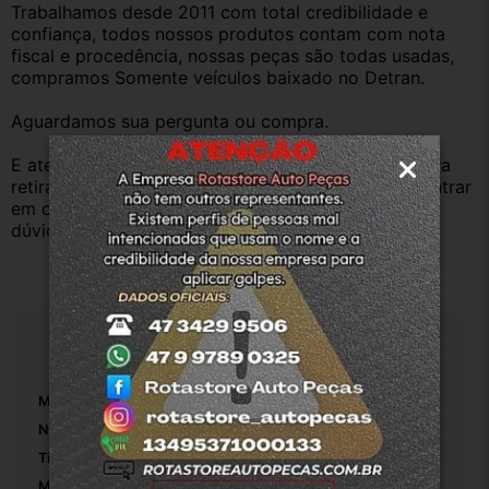
Trabalhamos desde 2011 com total credibilidade e 
confiança, todos nossos produtos contam com nota 
fiscal e procedência, nossas peças são todas usadas, 
compramos Somente veículos baixado no Detran.
Aguardamos sua pergunta ou compra.
E atenderemos o quanto antes, caso o cliente prefira 
retirar na nossa loja física também aceitamos, só entrar 
em contato com a equipe Rotasul e tiramos suas 
dúvidas.
Especificações
Marca:
Peugeot
Número De Peça:
1
Tipo De Veículo:
Carro/Caminhonete
Material:
Borracha