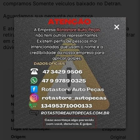
compramos Somente veículos baixado no Detran.
Aguardamos sua pergunta ou compra.
E atenderemos o quanto antes, caso o cliente prefira 
retirar na nossa loja física também aceitamos, só entrar 
em contato com a equipe Rotasul e tiramos suas 
dúvidas.
Especificações
Marca:
Volkswagen
Número De Peça:
1
Tipo De Veículo:
Carro/Caminhonete
Material:
Borracha
Lugar De Colocação:
Evaporador
Origem:
Original