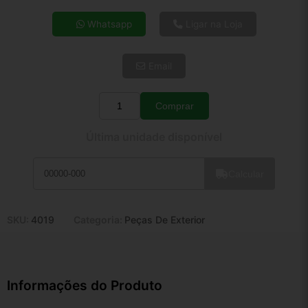
4x de R$ 16,63
Whatsapp
Ligar na Loja
5x de R$ 13,48
6x de R$ 11,37
Email
7x de R$ 9,83
8x de R$ 8,72
9x de R$ 7,85
Comprar
Quantidade
10x de R$ 7,12
Última unidade disponível
11x de R$ 6,55
12x de R$ 6,08
Calcular
SKU:
4019
Categoria:
Peças De Exterior
Informações do Produto