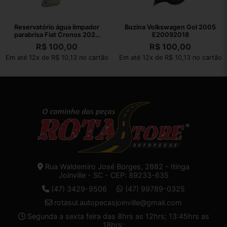
Reservatório água limpador
Buzina Volkswagen Gol 2005
parabrisa Fiat Cronos 2023
E20092018
22260
R$
100,00
R$
100,00
Em até 12x de R$ 10,13 no cartão
Em até 12x de R$ 10,13 no cartão
Rua Waldemiro José Borges, 2882 - Itinga
Joinville - SC - CEP: 89233-635
(47) 3429-9506
(47) 99789-0325
rotasul.autopecasjoinville@gmail.com
Segunda a sexta feira das 8hrs as 12hrs; 13:45hrs as
18hrs;