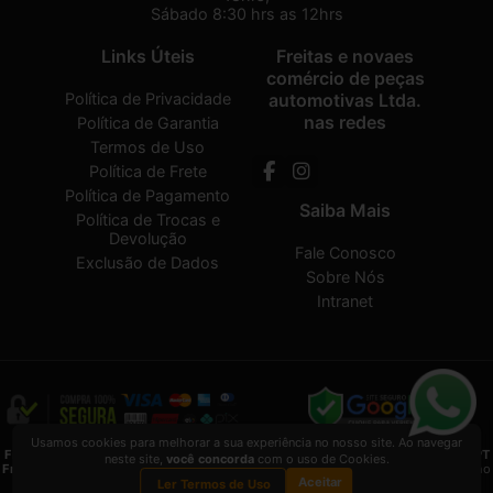
Sábado 8:30 hrs as 12hrs
Links Úteis
Freitas e novaes
comércio de peças
Política de Privacidade
automotivas Ltda.
nas redes
Política de Garantia
Termos de Uso
Política de Frete
Política de Pagamento
Saiba Mais
Política de Trocas e
Devolução
Fale Conosco
Exclusão de Dados
Sobre Nós
Intranet
Usamos cookies para melhorar a sua experiência no nosso site. Ao navegar
Freitas e novaes comércio de peças automotivas Ltda.
2026 CREATED BY
VAAPT
neste site,
você concorda
com o uso de Cookies.
Freitas e novaes comércio de peças automotivas Ltda.
é uma empresa inscrita no
Aceitar
CNPJ
13.495.371/0001-33
Ler Termos de Uso