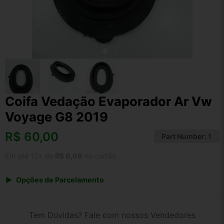
Coifa Vedação Evaporador Ar Vw
Voyage G8 2019
R$
60,00
Part Number:
1
Em até 12x de
R$ 6,08
no cartão
Opções de Parcelamento
1x de R$ 60,00 s/ juros
2x de R$ 32,29
Tem Dúvidas? Fale com nossos Vendedores
3x de R$ 21,85