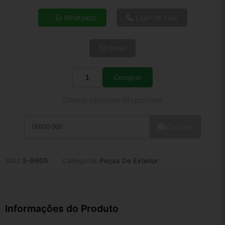
4x de R$ 49,89
Whatsapp
Ligar na Loja
5x de R$ 40,43
6x de R$ 34,10
Email
7x de R$ 29,50
8x de R$ 26,15
9x de R$ 23,54
Comprar
Quantidade
10x de R$ 21,36
Última unidade disponível
11x de R$ 19,66
12x de R$ 18,24
Calcular
SKU:
5-9605
Categoria:
Peças De Exterior
Informações do Produto