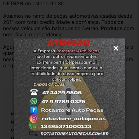
DETRAN do estado de SC.
Atuamos no ramo de peças automotivas usadas desde 
2011 com total credibilidade e confiança. Todos os 
nossos veículos são baixados no Detran. Produtos com 
nota fiscal e procedência.
Aguardamos sua pergunta ou compra e atenderemos o 
quanto antes. Aceitamos retirada dos produtos em 
nossa loja física também, basta entrar em contato com 
a equipe Rotasul e tiramos suas dúvidas.
Especificações
Marca:
JAC
Número De Peça:
5533540U1510
Comprimento Da Manta Isolante Do Capô:
1
Origem:
Rotasuljoinville