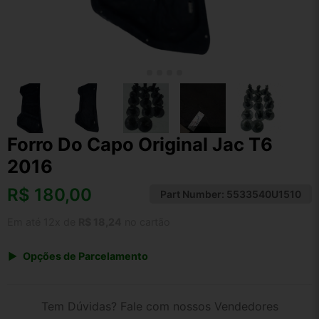
Forro Do Capo Original Jac T6
2016
R$
180,00
Part Number:
5533540U1510
Em até 12x de
R$ 18,24
no cartão
Opções de Parcelamento
1x de R$ 180,00 s/ juros
2x de R$ 96,88
Tem Dúvidas? Fale com nossos Vendedores
3x de R$ 65,54