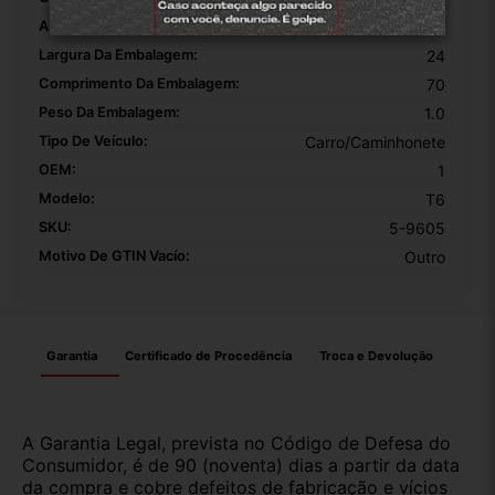
Altura Da Embalagem:
16
Largura Da Embalagem:
24
Comprimento Da Embalagem:
70
Peso Da Embalagem:
1.0
Tipo De Veículo:
Carro/Caminhonete
OEM:
1
Modelo:
T6
SKU:
5-9605
Motivo De GTIN Vacío:
Outro
Garantia
Certificado de Procedência
Troca e Devolução
A Garantia Legal, prevista no Código de Defesa do
Consumidor, é de 90 (noventa) dias a partir da data
da compra e cobre defeitos de fabricação e vícios