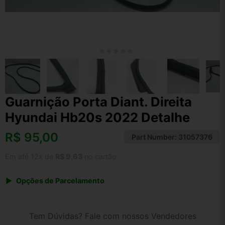
Guarnição Porta Diant. Direita
Hyundai Hb20s 2022 Detalhe
R$
95,00
Part Number:
31057376
Em até 12x de
R$ 9,63
no cartão
Opções de Parcelamento
1x de R$ 95,00 s/ juros
2x de R$ 51,13
Tem Dúvidas? Fale com nossos Vendedores
3x de R$ 34,59