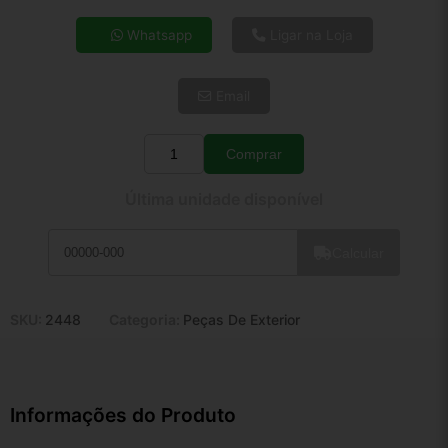
4x de R$ 26,33
Whatsapp
Ligar na Loja
5x de R$ 21,34
6x de R$ 17,99
Email
7x de R$ 15,57
8x de R$ 13,80
9x de R$ 12,42
Comprar
Quantidade
10x de R$ 11,27
Última unidade disponível
11x de R$ 10,37
12x de R$ 9,63
Calcular
SKU:
2448
Categoria:
Peças De Exterior
Informações do Produto