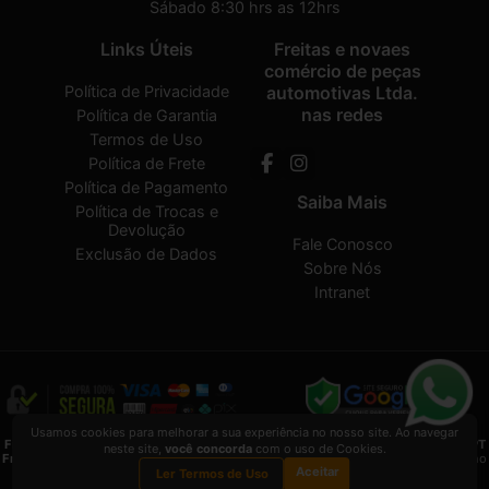
Sábado 8:30 hrs as 12hrs
Links Úteis
Freitas e novaes
comércio de peças
Política de Privacidade
automotivas Ltda.
nas redes
Política de Garantia
Termos de Uso
Política de Frete
Política de Pagamento
Saiba Mais
Política de Trocas e
Devolução
Fale Conosco
Exclusão de Dados
Sobre Nós
Intranet
Usamos cookies para melhorar a sua experiência no nosso site. Ao navegar
Freitas e novaes comércio de peças automotivas Ltda.
2026 CREATED BY
VAAPT
neste site,
você concorda
com o uso de Cookies.
Freitas e novaes comércio de peças automotivas Ltda.
é uma empresa inscrita no
Aceitar
CNPJ
13.495.371/0001-33
Ler Termos de Uso