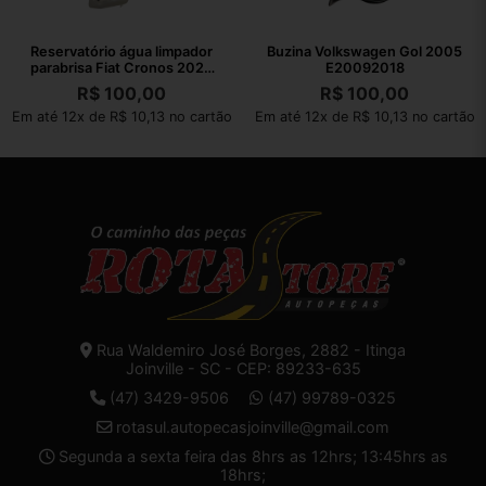
Reservatório água limpador
Buzina Volkswagen Gol 2005
parabrisa Fiat Cronos 2023
E20092018
22260
R$
100,00
R$
100,00
Em até 12x de R$ 10,13 no cartão
Em até 12x de R$ 10,13 no cartão
Rua Waldemiro José Borges, 2882 - Itinga
Joinville - SC - CEP: 89233-635
(47) 3429-9506
(47) 99789-0325
rotasul.autopecasjoinville@gmail.com
Segunda a sexta feira das 8hrs as 12hrs; 13:45hrs as
18hrs;