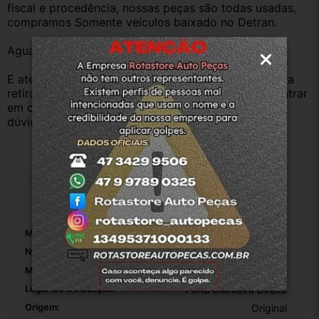
fiscal e procedência, nossas peças são todas usadas, 
compramos Somente veículos baixado no Detran.
Aguardamos sua pergunta ou compra.
E atenderemos o quanto antes, caso o cliente prefira 
retirar na nossa loja física também aceitamos, só entrar 
em contato com a equipe Rotasul e tiramos suas 
dúvidas.
Especificações
Marca:
Hyundai
Número De Peça:
31057376
Material:
Borracha
Lugar De Colocação:
Porta Dianteira Direita
Origem:
Original