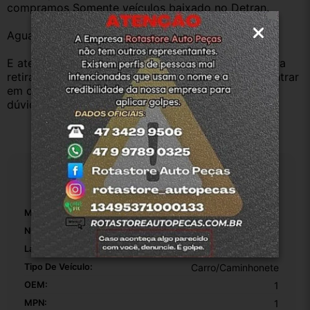
compramos Somente veículos baixado no Detran.
Aguardamos sua pergunta ou compra.
E atenderemos o quanto antes, caso o cliente prefira 
retirar na nossa loja física também aceitamos, só entrar 
em contato com a equipe Rotasul e tiramos suas 
dúvidas.
Especificações
Marca:
Nissan
Número De Peça:
1319e41la
Lado:
Direito
Tipo De Veículo:
Carro/Caminhonete
OEM:
1
MPN:
1