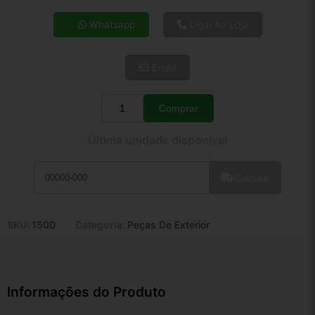
4x de R$ 40,19
Whatsapp
Ligar na Loja
5x de R$ 32,57
6x de R$ 27,47
Email
7x de R$ 23,76
8x de R$ 21,07
9x de R$ 18,96
Comprar
Quantidade
10x de R$ 17,20
Última unidade disponível
11x de R$ 15,83
12x de R$ 14,69
Calcular
SKU:
1500
Categoria:
Peças De Exterior
Informações do Produto