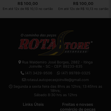
22260
R$
100,00
R$
100,00
Em até 12x de R$ 10,13 no cartão
Em até 12x de R$ 10,13 no cartão
Rua Waldemiro José Borges, 2882 - Itinga
Joinville - SC - CEP: 89233-635
(47) 3429-9506
(47) 99789-0325
rotasul.autopecasjoinville@gmail.com
Segunda a sexta feira das 8hrs as 12hrs; 13:45hrs as
18hrs;
Sábado 8:30 hrs as 12hrs
Links Úteis
Freitas e novaes
comércio de peças