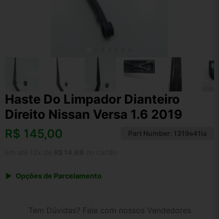
Haste Do Limpador Dianteiro
Direito Nissan Versa 1.6 2019
R$
145,00
Part Number:
1319e41la
Em até 12x de
R$ 14,69
no cartão
Opções de Parcelamento
1x de R$ 145,00 s/ juros
2x de R$ 78,04
Tem Dúvidas? Fale com nossos Vendedores
3x de R$ 52,79