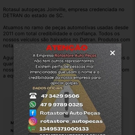
Rotasul autopeças Joinville, empresa credenciada no 
DETRAN do estado de SC.
Atuamos no ramo de peças automotivas usadas desde 
2011 com total credibilidade e confiança. Todos os 
nossos veículos são baixados no Detran. Produtos com 
nota fiscal e procedência.
Aguardamos sua pergunta ou compra e atenderemos o 
quanto antes. Aceitamos retirada dos produtos em 
nossa loja física também, basta entrar em contato com 
a equipe Rotasul e tiramos suas dúvidas.
Especificações
Marca:
Fiat
Número De Peça:
1