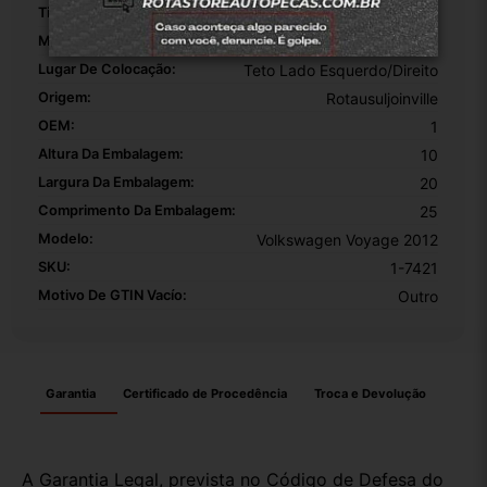
Tipo De Veículo:
Carro/Caminhonete
Material:
Borracha
Lugar De Colocação:
Teto Lado Esquerdo/Direito
Origem:
Rotausuljoinville
OEM:
1
Altura Da Embalagem:
10
Largura Da Embalagem:
20
Comprimento Da Embalagem:
25
Modelo:
Volkswagen Voyage 2012
SKU:
1-7421
Motivo De GTIN Vacío:
Outro
Garantia
Certificado de Procedência
Troca e Devolução
A Garantia Legal, prevista no Código de Defesa do