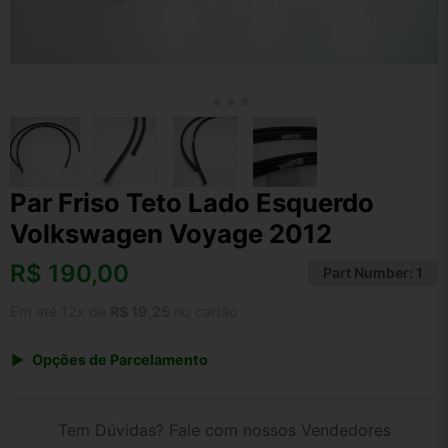
Par Friso Teto Lado Esquerdo
Volkswagen Voyage 2012
R$
190,00
Part Number:
1
Em até 12x de
R$ 19,25
no cartão
Opções de Parcelamento
1x de R$ 190,00 s/ juros
2x de R$ 102,26
Tem Dúvidas? Fale com nossos Vendedores
3x de R$ 69,18