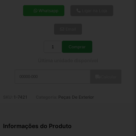
4x de R$ 52,66
Whatsapp
Ligar na Loja
5x de R$ 42,68
6x de R$ 35,99
Email
7x de R$ 31,14
8x de R$ 27,60
9x de R$ 24,85
Comprar
Quantidade
10x de R$ 22,54
Última unidade disponível
11x de R$ 20,75
12x de R$ 19,25
Calcular
SKU:
1-7421
Categoria:
Peças De Exterior
Informações do Produto