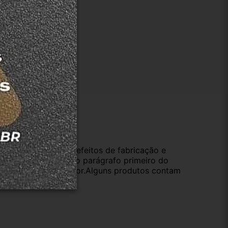
ução
da compra e cobre defeitos de fabricação e
s opções previstas no parágrafo primeiro do
oduto de valor superior.Alguns produtos contam