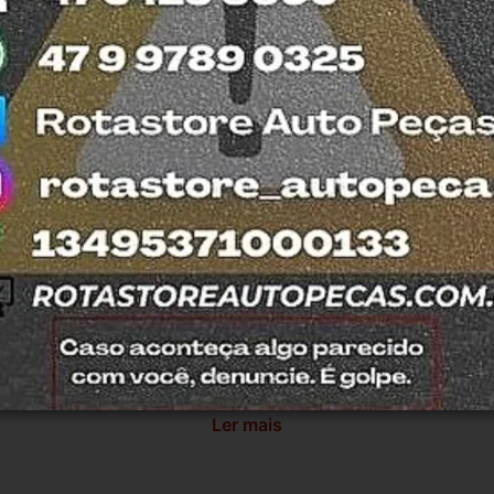
fira retirar na nossa loja física também 
otasul e tiramos suas dúvidas.
antia
Certificado de Procedência
Troca e Devol
a do Consumidor, é de 90 (noventa) dias a partir da data 
e de reparar o produto, o cliente poderá escolher dentre a
utilização do crédito como parte do pagamento de outro pr
ndedores. A ga...
Ler mais