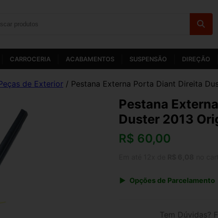
CARROCERIA
ACABAMENTOS
SUSPENSÃO
DIREÇÃO
Peças de Exterior
/ Pestana Externa Porta Diant Direita Dus
Pestana Externa 
Duster 2013 Ori
R$
60,00
Em até 12x de
R$ 6,08
no car
Opções de Parcelamento
1x de R$ 60,00 s/ juros
3x de R$ 21,85
Tem Dúvidas? F