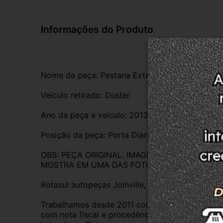
Informações do Produto
Nome da peça: Pestana Externa
Veículo retirado: Duster
Ano da peça e veículo: 2013
Posição da peça: Porta Dianteira Direita
OBS: PEÇA ORIGINAL. IMAGENS REAIS DO P
MOSTRA EM UMA DAS FOTOS. DUVIDAS, ESTA
Rotasul autopeças Joinville, empresa credencia
Trabalhamos desde 2011 com total credibilidade
com nota fiscal e procedência, nossas peças s