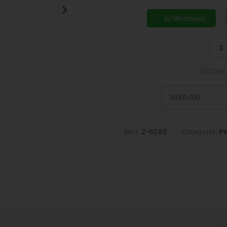
5x de R$ 13,48
7x de R$ 9,83
Whatsapp
9x de R$ 7,85
11x de R$ 6,55
Última
SKU:
2-6285
Categoria:
Pe