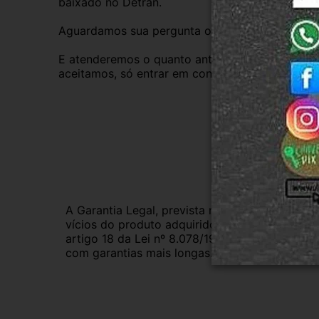
baixado no Detran.
Aguardamos sua pergunta ou compra.
E atenderemos o quanto antes, caso o cliente pre
aceitamos, só entrar em contato com a equipe R
Gar
A Garantia Legal, prevista no Código de Defes
vícios do produto adquirido.Na impossibilidad
artigo 18 da Lei nº 8.078/1990, ou, ainda, a 
com garantias mais longas. Consulte nossos ve