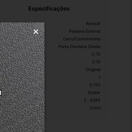
Especificações
arca:
Renault
úmero De Peça:
Pestana Externa
ipo De Veículo:
Carro/Caminhonete
ugar De Colocação:
Porta Dianteira Direita
omprimento:
0.70
argura:
0.10
rigem:
Original
EM:
1
eso Da Embalagem:
0.150
odelo:
Duster
KU:
2 - 6285
otivo De GTIN Vacío:
Outro