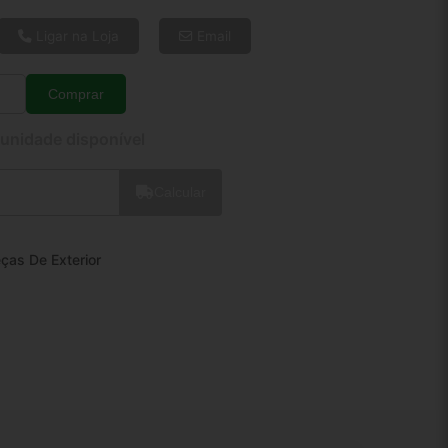
6x de R$ 11,37
8x de R$ 8,72
Ligar na Loja
Email
10x de R$ 7,12
12x de R$ 6,08
Comprar
Quantidade
 unidade disponível
Calcular
ças De Exterior