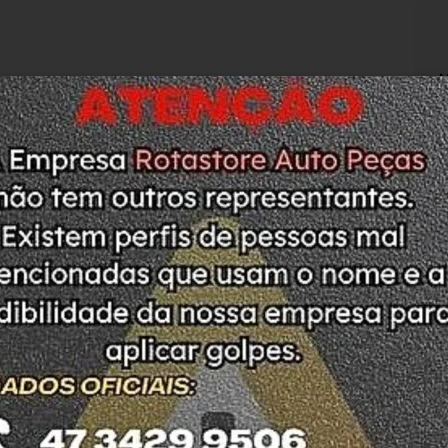
M
N
T
L
C
L
O
O
P
RODUTO. CONTÉM DETALHE DE TORÇÃO COMO 
M
MOS A DISPOSIÇÃO.
S
M
da no detran do estado de SC. 
 e confiança, todos nossos produtos contam 
ão todas usadas, compramos Somente veículos 