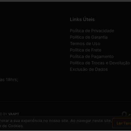
Links Úteis
Política de Privacidade
Política de Garantia
Termos de Uso
Política de Frete
Política de Pagamento
Política de Trocas e Devolução
Exclusão de Dados
as 18hrs;
D BY
VAAPT
a inscrita no CNPJ
13.495.371/0001-33
orar a sua experiência no nosso site. Ao navegar neste site,
Ler Ter
 de Cookies.