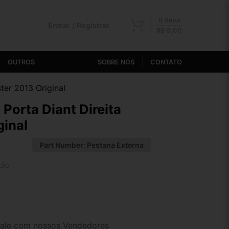
0 itens
Entrar / Registrar
R$
0,00
OUTROS
SOBRE NÓS
CONTATO
ter 2013 Original
Porta Diant Direita
ginal
Part Number:
Pestana Externa
tão
2x de R$ 32,29
4x de R$ 16,63
ale com nossos Vendedores