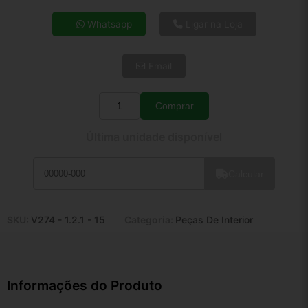
4x de R$ 22,17
Whatsapp
Ligar na Loja
5x de R$ 17,97
6x de R$ 15,15
Email
7x de R$ 13,11
8x de R$ 11,62
9x de R$ 10,46
Comprar
Quantidade
10x de R$ 9,49
Última unidade disponível
11x de R$ 8,74
12x de R$ 8,11
Calcular
SKU:
V274 - 1.2.1 - 15
Categoria:
Peças De Interior
Informações do Produto