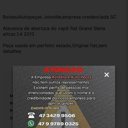
RotasulAutopeças Joinville,empresa credenciada SC
Alavanca de abertura do capô fiat Grand SIena 
attrac.1.4 2013
Peça usada em perfeito estado,Original fiat,sem 
detalhes
Especificações
Marca:
Fiat
Número De Peça:
1
Puxador Incluído:
False
Origem:
Original