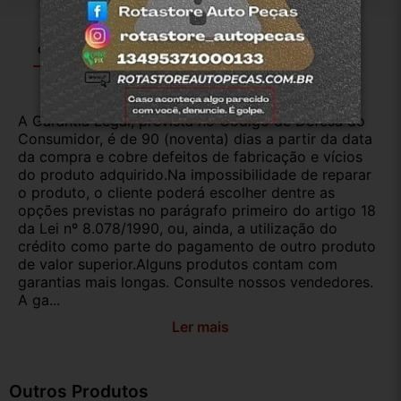
Garantia
Certificado de Procedência
Troca e Devolução
A Garantia Legal, prevista no Código de Defesa do
Consumidor, é de 90 (noventa) dias a partir da data
da compra e cobre defeitos de fabricação e vícios
do produto adquirido.Na impossibilidade de reparar
o produto, o cliente poderá escolher dentre as
opções previstas no parágrafo primeiro do artigo 18
da Lei nº 8.078/1990, ou, ainda, a utilização do
crédito como parte do pagamento de outro produto
de valor superior.Alguns produtos contam com
garantias mais longas. Consulte nossos vendedores.
A ga...
Ler mais
Outros Produtos