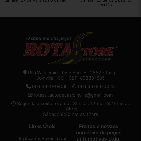
Em até 12x de R$ 9,12 no cartão
Em até 12x de R$ 21,28 no
cartão
Rua Waldemiro José Borges, 2882 - Itinga
Joinville - SC - CEP: 89233-635
(47) 3429-9506
(47) 99789-0325
rotasul.autopecasjoinville@gmail.com
Segunda a sexta feira das 8hrs as 12hrs; 13:45hrs as
18hrs;
Sábado 8:30 hrs as 12hrs
Links Úteis
Freitas e novaes
comércio de peças
Política de Privacidade
automotivas Ltda.