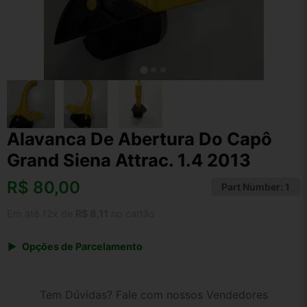
Alavanca De Abertura Do Capô
Grand Siena Attrac. 1.4 2013
R$
80,00
Part Number:
1
Em até 12x de
R$ 8,11
no cartão
Opções de Parcelamento
1x de R$ 80,00 s/ juros
2x de R$ 43,06
Tem Dúvidas? Fale com nossos Vendedores
3x de R$ 29,13