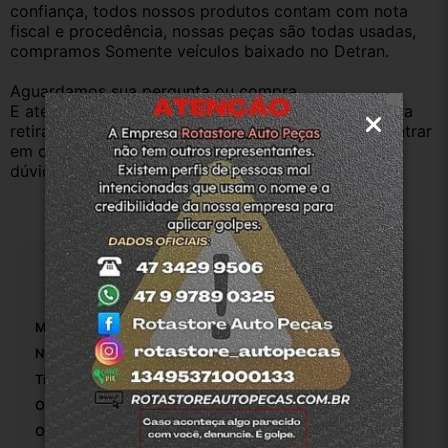
confiança, todos nossos produtos contam com nota 
fiscal e procedência, nossas peças são todas usadas, 
compramos Somente veículos baixado no Detran.
Aguardamos sua pergunta ou compra.
E atenderemos o quanto antes, caso o cliente prefira 
retirar na nossa loja física também aceitamos, só entrar 
em contato com a equipe Rotasul e tiramos suas 
dúvidas.
Especificações
Marca:
Renault
Número De Peça:
1
Tipo De Veículo:
Carro/Caminhonete
Origem:
Rotasuljoinville
OEM:
1