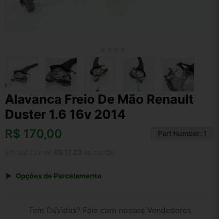
Alavanca Freio De Mão Renault
Duster 1.6 16v 2014
R$
170,00
Part Number:
1
Em até 12x de
R$ 17,23
no cartão
Opções de Parcelamento
1x de R$ 170,00 s/ juros
2x de R$ 91,49
Tem Dúvidas? Fale com nossos Vendedores
3x de R$ 61,90