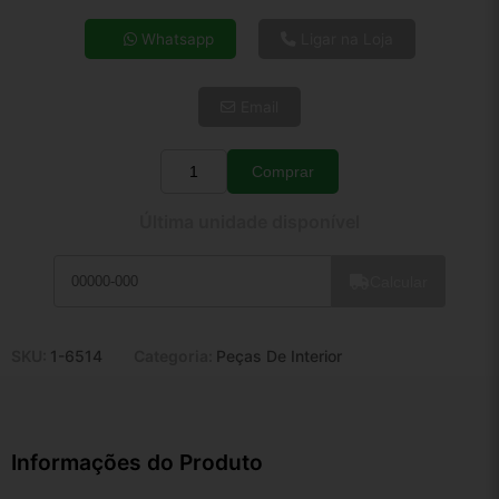
4x de R$ 47,12
Whatsapp
Ligar na Loja
5x de R$ 38,19
6x de R$ 32,20
Email
7x de R$ 27,86
8x de R$ 24,70
9x de R$ 22,23
Comprar
Quantidade
10x de R$ 20,17
Última unidade disponível
11x de R$ 18,56
12x de R$ 17,23
Calcular
SKU:
1-6514
Categoria:
Peças De Interior
Informações do Produto