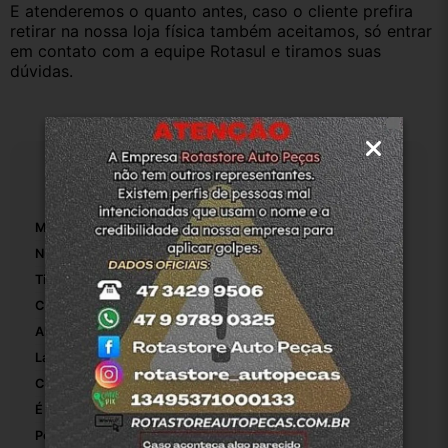
E atenderemos o quanto antes, caso o cliente prefira 
retirar na nossa loja física também aceitamos, só entrar 
em contato com a equipe Rotasul e tiramos suas 
dúvidas.
Especificações
Marca:
Citroen
Número De Peça:
Apoio De Braço
Tipo De Veículo:
Carro/Caminhonete
Comprimento:
0.30
Altura:
0.10
Largura:
0.20
Com Altura Ajustável:
False
É Dobrável:
False
Posição Do Apoio De Braços:
Porta Dianteira Direita