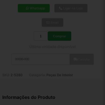
4x de R$ 36,03
Whatsapp
Ligar na Loja
5x de R$ 29,20
6x de R$ 24,62
Email
7x de R$ 21,31
8x de R$ 18,89
9x de R$ 17,00
Comprar
Quantidade
10x de R$ 15,42
Última unidade disponível
11x de R$ 14,20
12x de R$ 13,17
Calcular
SKU:
2-5280
Categoria:
Peças De Interior
Informações do Produto