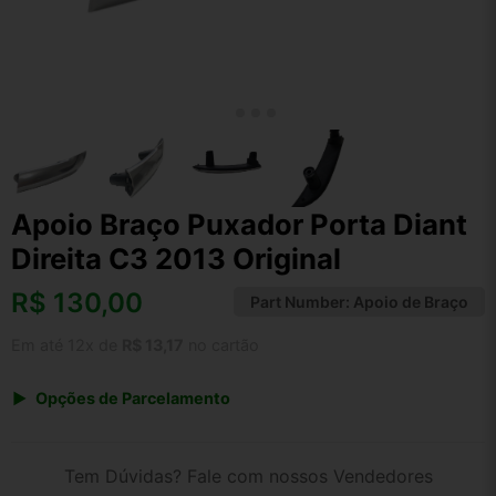
Apoio Braço Puxador Porta Diant
Direita C3 2013 Original
R$
130,00
Part Number:
Apoio de Braço
Em até 12x de
R$ 13,17
no cartão
Opções de Parcelamento
1x de R$ 130,00 s/ juros
2x de R$ 69,97
Tem Dúvidas? Fale com nossos Vendedores
3x de R$ 47,33