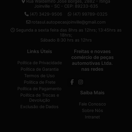
Rua Waldemiro José Borges, 2882 - Itinga
Joinville - SC - CEP: 89233-635
(47) 3429-9506
(47) 99789-0325
rotasul.autopecasjoinville@gmail.com
Segunda a sexta feira das 8hrs as 12hrs; 13:45hrs as
18hrs;
Sábado 8:30 hrs as 12hrs
Links Úteis
Freitas e novaes
comércio de peças
Política de Privacidade
automotivas Ltda.
nas redes
Política de Garantia
Termos de Uso
Política de Frete
Política de Pagamento
Saiba Mais
Política de Trocas e
Devolução
Fale Conosco
Exclusão de Dados
Sobre Nós
Intranet