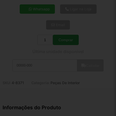
4x de R$ 32,70
Whatsapp
Ligar na Loja
5x de R$ 26,51
6x de R$ 22,35
Email
7x de R$ 19,34
8x de R$ 17,14
9x de R$ 15,43
Comprar
Quantidade
10x de R$ 14,00
Última unidade disponível
11x de R$ 12,89
12x de R$ 11,96
Calcular
SKU:
4-8371
Categoria:
Peças De Interior
Informações do Produto