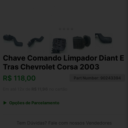
Chave Comando Limpador Diant E
Tras Chevrolet Corsa 2003
R$
118,00
Part Number:
90243394
Em até 12x de
R$ 11,96
no cartão
Opções de Parcelamento
1x de R$ 118,00 s/ juros
2x de R$ 63,51
Tem Dúvidas? Fale com nossos Vendedores
3x de R$ 42,96