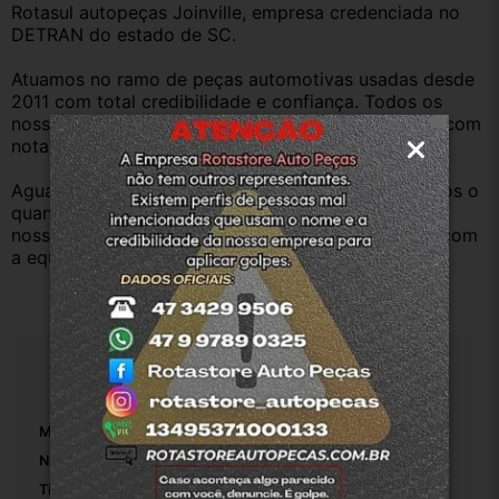
Rotasul autopeças Joinville, empresa credenciada no 
DETRAN do estado de SC.
Atuamos no ramo de peças automotivas usadas desde 
2011 com total credibilidade e confiança. Todos os 
nossos veículos são baixados no Detran. Produtos com 
nota fiscal e procedência.
Aguardamos sua pergunta ou compra e atenderemos o 
quanto antes. Aceitamos retirada dos produtos em 
nossa loja física também, basta entrar em contato com 
a equipe Rotasul e tiramos suas dúvidas.
Especificações
Marca:
Chevrolet
Número De Peça:
90243394
Tipo De Veículo:
Carro/Caminhonete