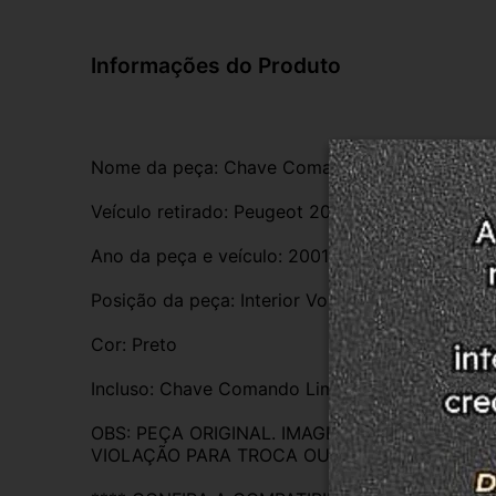
Informações do Produto
Nome da peça: Chave Comando Limpador Diante
Veículo retirado: Peugeot 206
Ano da peça e veículo: 2001
Posição da peça: Interior Volante Chave De Set
Cor: Preto
Incluso: Chave Comando Limpador Dianteiro E T
OBS: PEÇA ORIGINAL. IMAGENS REAIS DO PR
VIOLAÇÃO PARA TROCA OU DEVOLUÇÃO. EM C