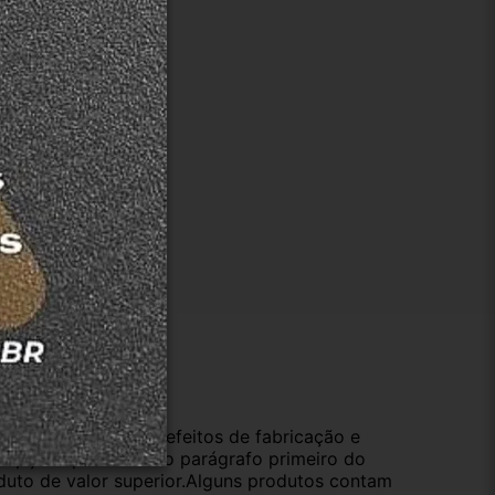
ução
da compra e cobre defeitos de fabricação e
s opções previstas no parágrafo primeiro do
oduto de valor superior.Alguns produtos contam