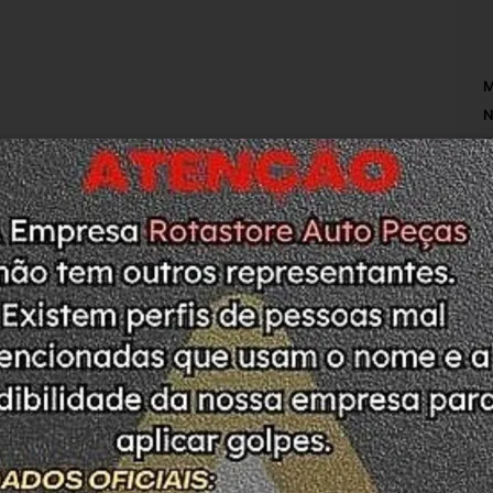
M
N
T
iro Traseiro 
A
L
C
O
M
a 
S
M
raseiro 
ODUTO. PEÇA COM ETIQUETA DE LACRE SEM 
ASO DE DÚVIDAS ESTAMOS A DISPOSIÇÃO