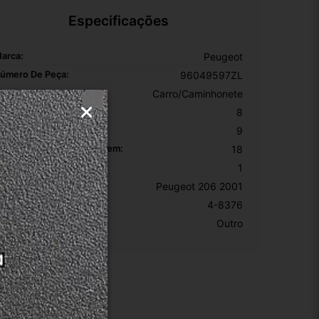
Especificações
arca:
Peugeot
úmero De Peça:
96049597ZL
ipo De Veículo:
Carro/Caminhonete
ltura Da Embalagem:
8
argura Da Embalagem:
9
omprimento Da Embalagem:
18
EM:
1
odelo:
Peugeot 206 2001
KU:
4-8376
otivo De GTIN Vacío:
Outro