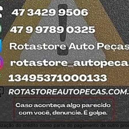
ada no DETRAN do estado de SC.
esde 2011 com total credibilidade e 
os no Detran. Produtos com nota fiscal e 
mos o quanto antes. Aceitamos retirada dos 
trar em contato com a equipe Rotasul e 
antia
Certificado de Procedência
Troca e Devol
a do Consumidor, é de 90 (noventa) dias a partir da data 
e de reparar o produto, o cliente poderá escolher dentre a
utilização do crédito como parte do pagamento de outro pr