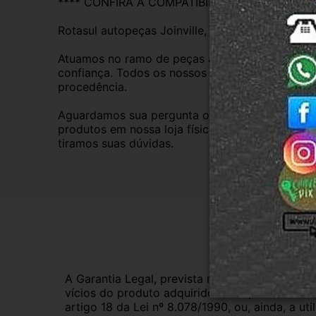
**** CONFIRA A COMPATIBILIDADE ****
Rotasul autopeças Joinville, empresa credenci
Atuamos no ramo de peças automotivas usadas d
confiança. Todos os nossos veículos são baixad
procedência.
Aguardamos sua pergunta ou compra e atendere
produtos em nossa loja física também, basta en
tiramos suas dúvidas.
Gar
A Garantia Legal, prevista no Código de Defes
vícios do produto adquirido.Na impossibilidad
artigo 18 da Lei nº 8.078/1990, ou, ainda, a 