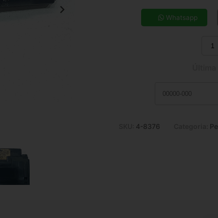
5x de R$ 33,24
7x de R$ 24,26
Whatsapp
9x de R$ 19,35
11x de R$ 16,16
Última
SKU:
4-8376
Categoria:
Pe