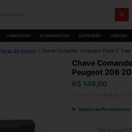
CARROCERIA
ACABAMENTOS
SUSPENSÃO
DIREÇÃO
Peças de Interior
/ Chave Comando Limpador Diant E Tras
Chave Comando 
Peugeot 206 20
R$
148,00
Em até 12x de
R$ 15,00
no ca
Opções de Parcelamento
1x de R$ 148,00 s/ juros
3x de R$ 53,89
Tem Dúvidas? F