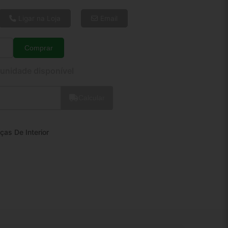
6x de R$ 28,03
8x de R$ 21,50
Ligar na Loja
Email
10x de R$ 17,56
12x de R$ 15,00
Comprar
Quantidade
 unidade disponível
Calcular
ças De Interior