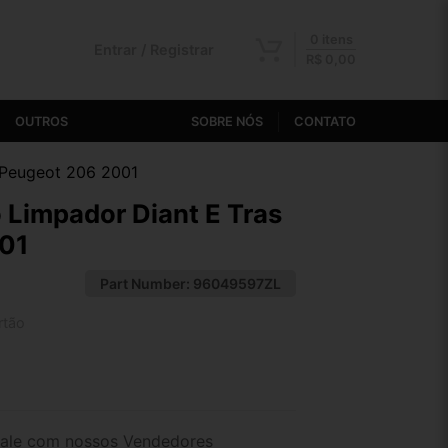
0 itens
Entrar / Registrar
R$
0,00
OUTROS
SOBRE NÓS
CONTATO
 Peugeot 206 2001
Limpador Diant E Tras
01
Part Number:
96049597ZL
rtão
2x de R$ 79,65
4x de R$ 41,02
ale com nossos Vendedores