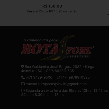
R$
150,00
Em até 12x de R$ 15,20 no cartão
Em a
Rua Waldemiro José Borges, 2882 - Itinga
Joinville - SC - CEP: 89233-635
(47) 3429-9506
(47) 99789-0325
rotasul.autopecasjoinville@gmail.com
Segunda a sexta feira das 8hrs as 12hrs; 13:45hrs 
Sábado 8:30 hrs as 12hrs