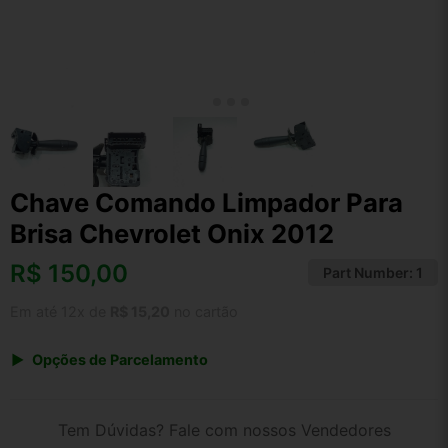
Chave Comando Limpador Para
Brisa Chevrolet Onix 2012
R$
150,00
Part Number:
1
Em até 12x de
R$ 15,20
no cartão
Opções de Parcelamento
1x de R$ 150,00 s/ juros
2x de R$ 80,73
Tem Dúvidas? Fale com nossos Vendedores
3x de R$ 54,62