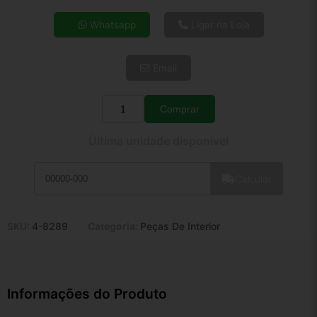
4x de R$ 41,57
Whatsapp
Ligar na Loja
5x de R$ 33,69
6x de R$ 28,41
Email
7x de R$ 24,58
8x de R$ 21,79
9x de R$ 19,62
Comprar
Quantidade
10x de R$ 17,80
Última unidade disponível
11x de R$ 16,38
12x de R$ 15,20
Calcular
SKU:
4-8289
Categoria:
Peças De Interior
Informações do Produto