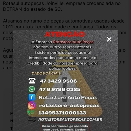
Rotasul autopeças Joinville, empresa credenciada no 
DETRAN do estado de SC.
Atuamos no ramo de peças automotivas usadas desde 
2011 com total credibilidade e confiança. Todos os 
nossos veículos são baixados no Detran. Produtos com 
nota fiscal e procedência.
Aguardamos sua pergunta ou compra e atenderemos o 
quanto antes. Aceitamos retirada dos produtos em 
nossa loja física também, basta entrar em contato com 
a equipe Rotasul e tiramos suas dúvidas.
Especificações
Marca:
Chevrolet
Número De Peça:
1
Tipo De Veículo:
Carro/Caminhonete