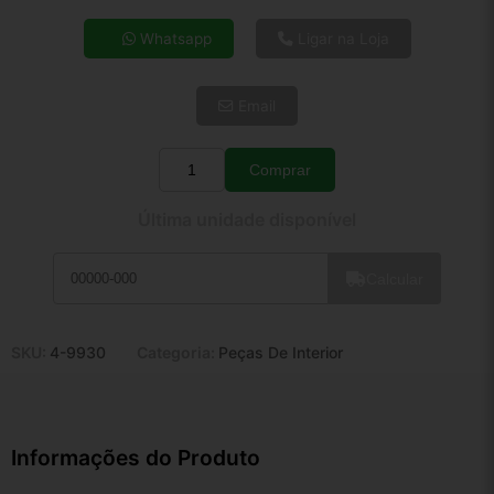
4x de R$ 37,97
Whatsapp
Ligar na Loja
5x de R$ 30,77
6x de R$ 25,95
Email
7x de R$ 22,45
8x de R$ 19,90
9x de R$ 17,92
Comprar
Quantidade
10x de R$ 16,26
Última unidade disponível
11x de R$ 14,96
12x de R$ 13,88
Calcular
SKU:
4-9930
Categoria:
Peças De Interior
Informações do Produto