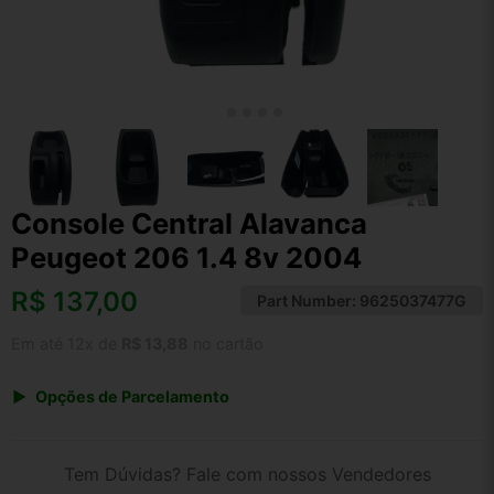
Console Central Alavanca
Peugeot 206 1.4 8v 2004
R$
137,00
Part Number:
9625037477G
Em até 12x de
R$ 13,88
no cartão
Opções de Parcelamento
1x de R$ 137,00 s/ juros
2x de R$ 73,73
Tem Dúvidas? Fale com nossos Vendedores
3x de R$ 49,88