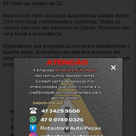
DETRAN do estado de SC.
Atuamos no ramo de peças automotivas usadas desde 
2011 com total credibilidade e confiança. Todos os 
nossos veículos são baixados no Detran. Produtos com 
nota fiscal e procedência.
Aguardamos sua pergunta ou compra e atenderemos o 
quanto antes. Aceitamos retirada dos produtos em 
nossa loja física também, basta entrar em contato com 
a equipe Rotasul e tiramos suas dúvidas.
Especificações
Marca:
Peugeot
Largura Da Embalagem:
16
SKU:
4-9930
Modelo:
206