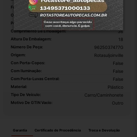
Fonte Do Produto:
BRASIL
OEM:
1
Peso Da Embalagem:
0.450
Comprimento Da Embalagem:
36
Altura Da Embalagem:
18
Número De Peça:
9625037477G
Origem:
Rotasuljoinville
Con Porta-Copos:
False
Com Iluminação:
False
Com Porta-Luvas Central:
False
Material:
Plástico
Tipo De Veículo:
Carro/Caminhonete
Motivo De GTIN Vacío:
Outro
Garantia
Certificado de Procedência
Troca e Devolução