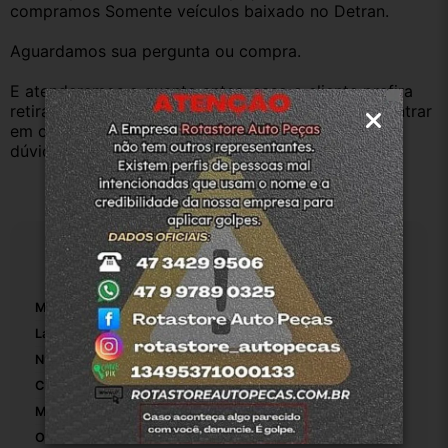
compramos Somente veículos baixado no Detran.
Aguardamos sua pergunta ou compra.
E atenderemos o quanto antes, caso o cliente prefira 
retirar na nossa loja física também aceitamos, só entrar 
em contato com a equipe Rotasul e tiramos suas 
dúvidas.
Especificações
Marca:
Peugeot
Lado:
Traseiro Esquerdo
Número De Peça:
9637371477
Cor:
Preto
Material:
Plástico
OEM:
1