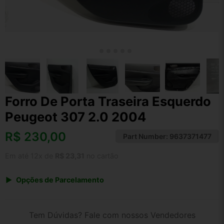
Forro De Porta Traseira Esquerdo
Peugeot 307 2.0 2004
R$
230,00
Part Number:
9637371477
Em até 12x de
R$ 23,31
no cartão
Opções de Parcelamento
1x de R$ 230,00 s/ juros
2x de R$ 123,79
Tem Dúvidas? Fale com nossos Vendedores
3x de R$ 83,74