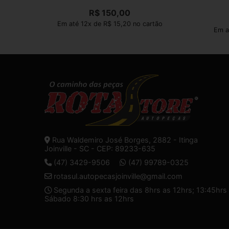
R$
150,00
Em até 12x de R$ 15,20 no cartão
Em a
Rua Waldemiro José Borges, 2882 - Itinga
Joinville - SC - CEP: 89233-635
(47) 3429-9506
(47) 99789-0325
rotasul.autopecasjoinville@gmail.com
Segunda a sexta feira das 8hrs as 12hrs; 13:45hrs 
Sábado 8:30 hrs as 12hrs