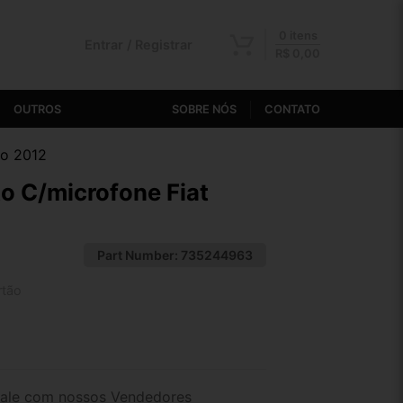
0 itens
Entrar / Registrar
R$
0,00
OUTROS
SOBRE NÓS
CONTATO
vo 2012
to C/microfone Fiat
Part Number:
735244963
rtão
2x de R$ 102,26
4x de R$ 52,66
ale com nossos Vendedores