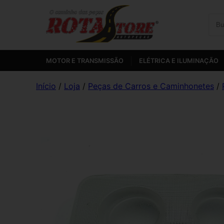
MOTOR E TRANSMISSÃO
ELÉTRICA E ILUMINAÇÃO
Início
/
Loja
/
Peças de Carros e Caminhonetes
/