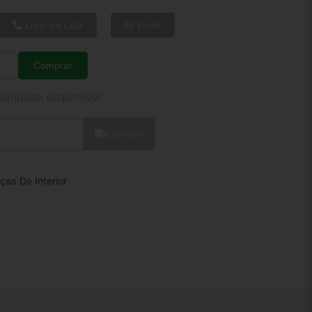
6x de R$ 35,99
8x de R$ 27,60
Ligar na Loja
Email
10x de R$ 22,54
12x de R$ 19,25
Comprar
Quantidade
 unidade disponível
Calcular
ças De Interior