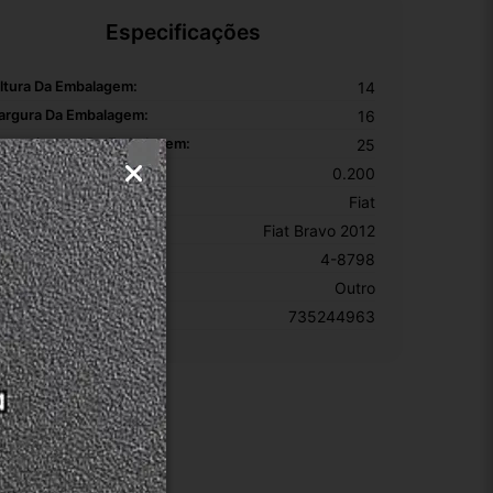
Especificações
ltura Da Embalagem:
14
argura Da Embalagem:
16
omprimento Da Embalagem:
25
eso Da Embalagem:
0.200
arca:
Fiat
odelo:
Fiat Bravo 2012
KU:
4-8798
otivo De GTIN Vazio:
Outro
úmero De Peça:
735244963