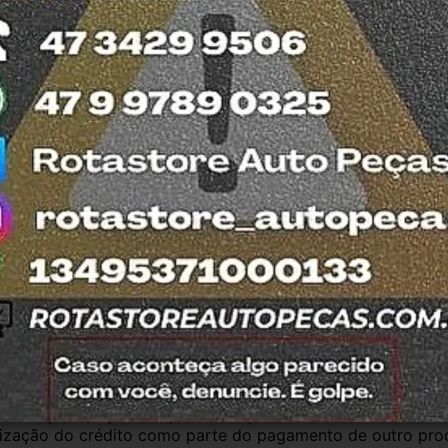
ada no DETRAN do estado de SC.
esde 2011 com total credibilidade e 
os no Detran. Produtos com nota fiscal e 
mos o quanto antes. Aceitamos retirada dos 
trar em contato com a equipe Rotasul e 
antia
Certificado de Procedência
Troca e Devol
a do Consumidor, é de 90 (noventa) dias a partir da data 
e de reparar o produto, o cliente poderá escolher dentre a
utilização do crédito como parte do pagamento de outro pr