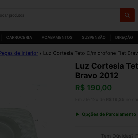
CARROCERIA
ACABAMENTOS
SUSPENSÃO
DIREÇÃO
Peças de Interior
/ Luz Cortesia Teto C/microfone Fiat Bra
Luz Cortesia Te
Bravo 2012
R$
190,00
Em até 12x de
R$ 19,25
no ca
Opções de Parcelamento
1x de R$ 190,00 s/ juros
3x de R$ 69,18
Tem Dúvidas? F