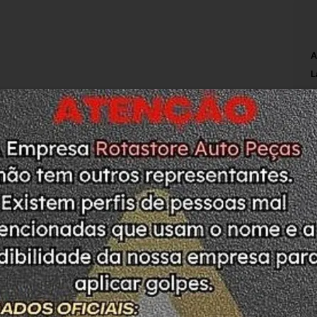
A
L
C
P
M
M
S
M
N
ODUTO. PEÇA COM ETIQUETA DE LACRE SEM 
ASO DE DÚVIDAS ESTAMOS A DISPOSIÇÃO