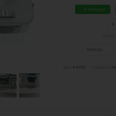
5x de R$ 42,68
7x de R$ 31,14
Whatsapp
9x de R$ 24,85
11x de R$ 20,75
Última
SKU:
4-8798
Categoria:
Pe