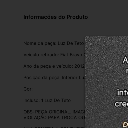
Informações do Produto
Nome da peça: Luz De Teto C/Microfone 
Veículo retirado: Fiat Bravo 2012
Ano da peça e veículo: 2012
Posição da peça: Interior Luz De Teto
Cor:
Incluso: 1 Luz De Teto 
OBS: PEÇA ORIGINAL. IMAGENS REAIS DO PR
VIOLAÇÃO PARA TROCA OU DEVOLUÇÃO. EM C