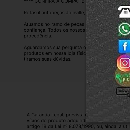
**** CONFIRA A COMPATIBILIDADE ****
Rotasul autopeças Joinville, empresa credenci
Atuamos no ramo de peças automotivas usadas d
confiança. Todos os nossos veículos são baixad
procedência.
Aguardamos sua pergunta ou compra e atendere
produtos em nossa loja física também, basta en
tiramos suas dúvidas.
Gar
A Garantia Legal, prevista no Código de Defes
vícios do produto adquirido.Na impossibilidad
artigo 18 da Lei nº 8.078/1990, ou, ainda, a 