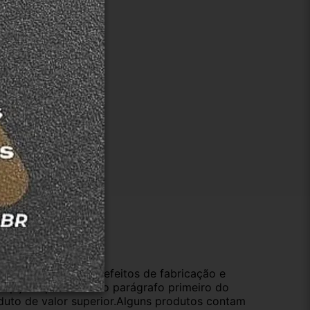
ução
da compra e cobre defeitos de fabricação e
s opções previstas no parágrafo primeiro do
oduto de valor superior.Alguns produtos contam