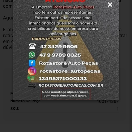
fiscal e procedência, nossas peças são todas usadas, 
compramos Somente veículos baixado no Detran.
Aguardamos sua pergunta ou compra.
E atenderemos o quanto antes, caso o cliente prefira 
retirar na nossa loja física também aceitamos, só entrar 
em contato com a equipe Rotasul e tiramos suas 
dúvidas.
Especificações
Marca:
Fiat
Número De Peça:
100174367
SKU:
1