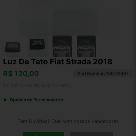
Luz De Teto Fiat Strada 2018
R$
120,00
Part Number:
100174367
Em até 12x de
R$ 12,16
no cartão
Opções de Parcelamento
1x de R$ 120,00 s/ juros
2x de R$ 64,58
Tem Dúvidas? Fale com nossos Vendedores
3x de R$ 43,69
4x de R$ 33,26