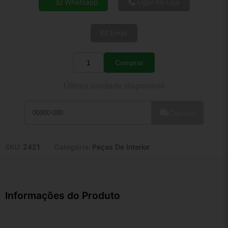
Whatsapp
Ligar na Loja
5x de R$ 26,95
6x de R$ 22,73
Email
7x de R$ 19,67
8x de R$ 17,43
9x de R$ 15,69
Comprar
Quantidade
10x de R$ 14,24
Última unidade disponível
11x de R$ 13,10
12x de R$ 12,16
Calcular
SKU:
2421
Categoria:
Peças De Interior
Informações do Produto