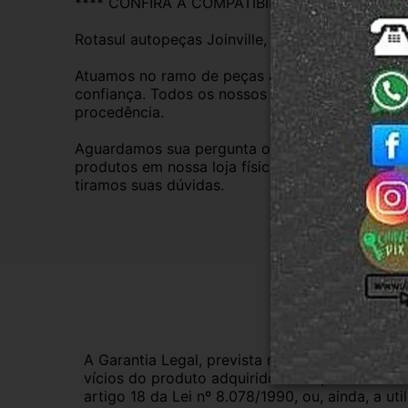
**** CONFIRA A COMPATIBILIDADE ****
Rotasul autopeças Joinville, empresa credenci
Atuamos no ramo de peças automotivas usadas d
confiança. Todos os nossos veículos são baixad
procedência.
Aguardamos sua pergunta ou compra e atendere
produtos em nossa loja física também, basta en
tiramos suas dúvidas.
Gar
A Garantia Legal, prevista no Código de Defes
vícios do produto adquirido.Na impossibilidad
artigo 18 da Lei nº 8.078/1990, ou, ainda, a 