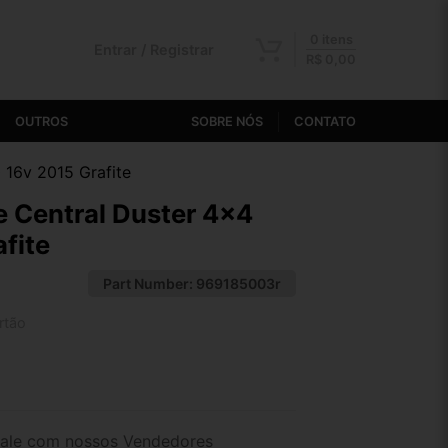
0 itens
Entrar / Registrar
R$
0,00
OUTROS
SOBRE NÓS
CONTATO
 16v 2015 Grafite
 Central Duster 4×4
fite
Part Number:
969185003r
rtão
2x de R$ 107,64
4x de R$ 55,43
ale com nossos Vendedores