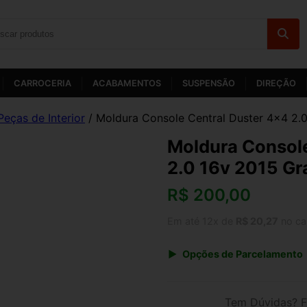
CARROCERIA
ACABAMENTOS
SUSPENSÃO
DIREÇÃO
Peças de Interior
/ Moldura Console Central Duster 4×4 2.0
Moldura Console
2.0 16v 2015 Gra
R$
200,00
Em até 12x de
R$ 20,27
no ca
Opções de Parcelamento
1x de R$ 200,00 s/ juros
3x de R$ 72,82
Tem Dúvidas? F