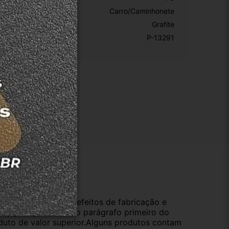
ipo De Veículo:
Carro/Caminhonete
or:
Grafite
KU:
P-13291
ução
da compra e cobre defeitos de fabricação e
s opções previstas no parágrafo primeiro do
oduto de valor superior.Alguns produtos contam