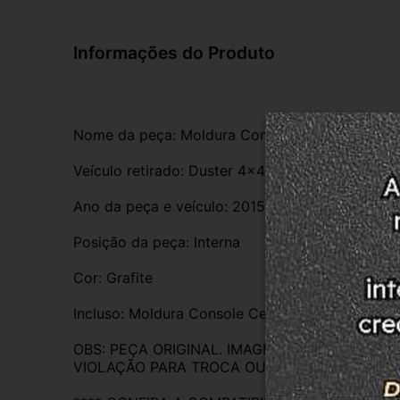
Informações do Produto
Nome da peça: Moldura Console Central Duster
Veículo retirado: Duster 4×4 
Ano da peça e veículo: 2015
Posição da peça: Interna 
Cor: Grafite 
Incluso: Moldura Console Central Duster 4×4 2.
OBS: PEÇA ORIGINAL. IMAGENS REAIS DO PR
VIOLAÇÃO PARA TROCA OU DEVOLUÇÃO. EM C