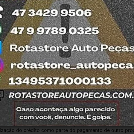
T
ada no DETRAN do estado de SC.
C
S
esde 2011 com total credibilidade e 
os no Detran. Produtos com nota fiscal e 
mos o quanto antes. Aceitamos retirada dos 
trar em contato com a equipe Rotasul e 
antia
Certificado de Procedência
Troca e Devol
a do Consumidor, é de 90 (noventa) dias a partir da data 
e de reparar o produto, o cliente poderá escolher dentre a
utilização do crédito como parte do pagamento de outro pr