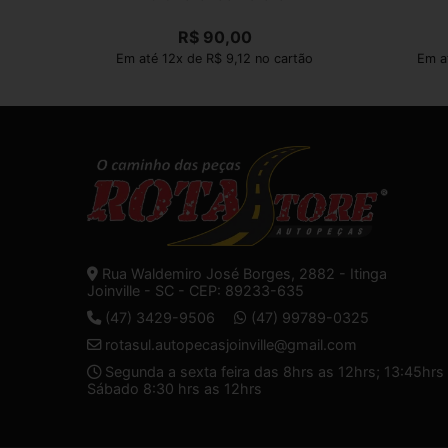
R$
90,00
Em até 12x de R$ 9,12 no cartão
Em a
Rua Waldemiro José Borges, 2882 - Itinga
Joinville - SC - CEP: 89233-635
(47) 3429-9506
(47) 99789-0325
rotasul.autopecasjoinville@gmail.com
Segunda a sexta feira das 8hrs as 12hrs; 13:45hrs 
Sábado 8:30 hrs as 12hrs