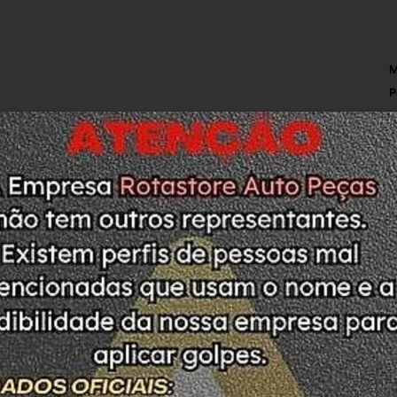
M
P
M
 4×4 2.0 16v 2015
C
P
C
L
A
O
É
N
0 16v 2015
C
ODUTO. PEÇA COM ETIQUETA DE LACRE SEM 
L
ASO DE DÚVIDAS ESTAMOS A DISPOSIÇÃO
A
C