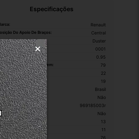
Especificações
arca:
Renault
osição Do Apoio De Braços:
Central
odelo:
Duster
ódigo OEM:
0001
eso Da Embalagem:
0.95
omprimento Da Embalagem:
79
argura Da Embalagem:
22
ltura Da Embalagem:
19
rigem:
Brasil
 Dobrável:
Não
úmero De Peça:
969185003r
om Altura Ajustável:
Não
argura:
13
ltura:
11
omprimento:
76