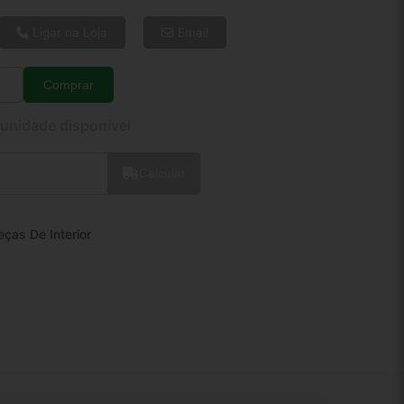
6x de R$ 37,88
8x de R$ 29,06
Ligar na Loja
Email
10x de R$ 23,73
12x de R$ 20,27
Comprar
Quantidade
 unidade disponível
Calcular
eças De Interior