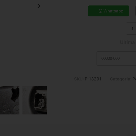
5x de R$ 44,92
7x de R$ 32,78
Whatsapp
9x de R$ 26,15
11x de R$ 21,84
Última
SKU:
P-13291
Categoria:
P