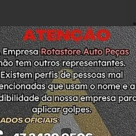
M
N
T
T
C
É
É
O
A
ODUTO. PEÇA COM ETIQUETA DE LACRE SEM 
L
ASO DE DÚVIDAS ESTAMOS A DISPOSIÇÃO
C
P
O
ada no DETRAN do estado de SC.
M
S