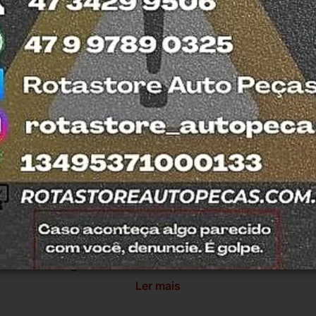
esde 2011 com total credibilidade e 
os no Detran. Produtos com nota fiscal e 
M
mos o quanto antes. Aceitamos retirada dos 
trar em contato com a equipe Rotasul e 
antia
Certificado de Procedência
Troca e Devol
a do Consumidor, é de 90 (noventa) dias a partir da data 
e de reparar o produto, o cliente poderá escolher dentre a
utilização do crédito como parte do pagamento de outro pr
ndedores. A ga...
Ler mais