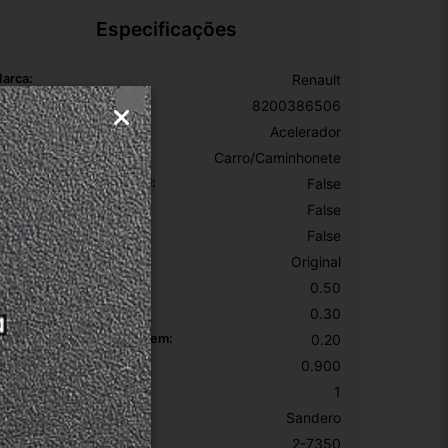
Especificações
arca:
Renault
úmero De Peça:
8200386506
ipo De Pedal:
Acelerador
ipo De Veículo:
Carro/Caminhonete
om Superficie Removível:
False
 Original:
False
 Esportivo:
False
rigem:
Original
ltura Da Embalagem:
0.50
argura Da Embalagem:
0.30
omprimento Da Embalagem:
0.20
eso Da Embalagem:
0.900
EM:
1
odelo:
Sandero
KU:
2-7350