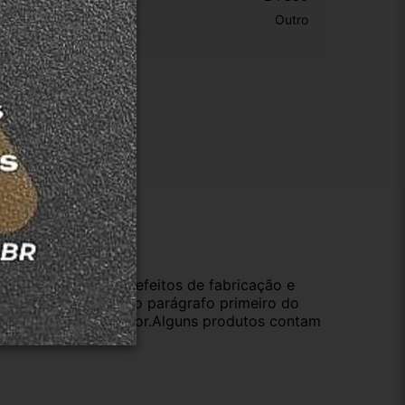
otivo De GTIN Vacío:
Outro
ução
da compra e cobre defeitos de fabricação e
s opções previstas no parágrafo primeiro do
oduto de valor superior.Alguns produtos contam