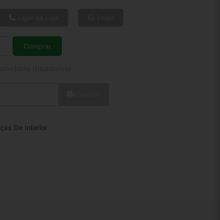
6x de R$ 32,01
8x de R$ 24,55
Ligar na Loja
Email
10x de R$ 20,05
12x de R$ 17,13
Comprar
Quantidade
 unidade disponível
Calcular
ças De Interior