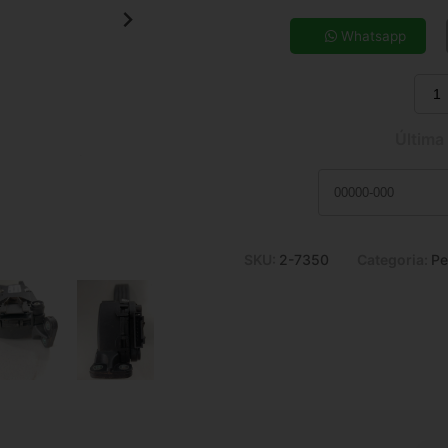
5x de R$ 37,96
7x de R$ 27,70
Whatsapp
9x de R$ 22,10
11x de R$ 18,45
Última
SKU:
2-7350
Categoria:
Pe