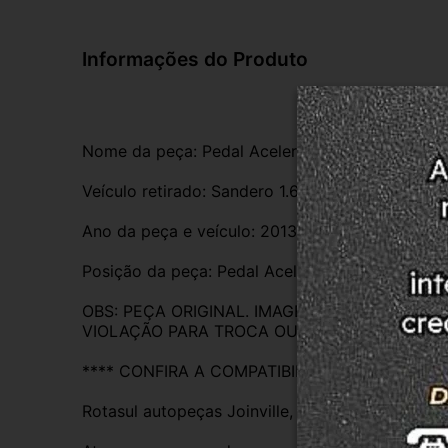
Informações do Produto
Nome da peça: Pedal Acelerador 8200386506
Veículo retirado: Sandero 1.6
Ano da peça e veículo: 2013
Posição da peça: Pedal Acelerador 
OBS: PEÇA ORIGINAL. IMAGENS REAIS DO PR
VIOLAÇÃO PARA TROCA OU DEVOLUÇÃO. EM C
**** CONFIRA A COMPATIBILIDADE ****
Rotasul autopeças Joinville, empresa credenci