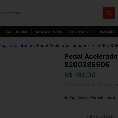
CARROCERIA
ACABAMENTOS
SUSPENSÃO
DIREÇÃO
Peças de Interior
/ Pedal Acelerador Sandero 2013 82003
Pedal Acelerado
8200386506
R$
169,00
Em até 12x de
R$ 17,13
no car
Opções de Parcelamento
1x de R$ 169,00 s/ juros
3x de R$ 61,53
Tem Dúvidas? F