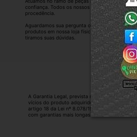
Atuamos no ramo de peças automotivas usadas d
confiança. Todos os nossos veículos são baixad
procedência.
Aguardamos sua pergunta ou compra e atendere
produtos em nossa loja física também, basta en
tiramos suas dúvidas.
Gar
A Garantia Legal, prevista no Código de Defes
vícios do produto adquirido.Na impossibilidad
artigo 18 da Lei nº 8.078/1990, ou, ainda, a 
com garantias mais longas. Consulte nossos ve