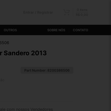
0 itens
Entrar / Registrar
R$
0,00
OUTROS
SOBRE NÓS
CONTATO
86506
r Sandero 2013
Part Number:
8200386506
tão
2x de R$ 90,96
4x de R$ 46,84
ale com nossos Vendedores