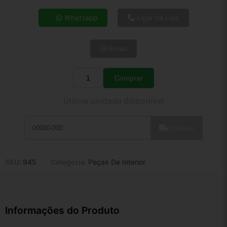
4x de R$ 36,03
Whatsapp
Ligar na Loja
5x de R$ 29,20
6x de R$ 24,62
Email
7x de R$ 21,31
8x de R$ 18,89
9x de R$ 17,00
Comprar
Quantidade
10x de R$ 15,42
Última unidade disponível
11x de R$ 14,20
12x de R$ 13,17
Calcular
SKU:
945
Categoria:
Peças De Interior
Informações do Produto