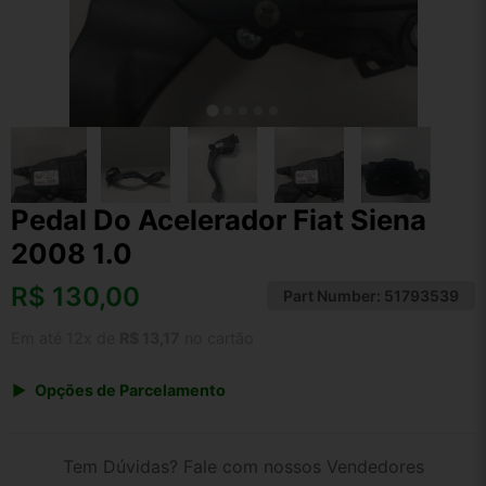
Pedal Do Acelerador Fiat Siena
2008 1.0
R$
130,00
Part Number:
51793539
Em até 12x de
R$ 13,17
no cartão
Opções de Parcelamento
1x de R$ 130,00 s/ juros
2x de R$ 69,97
Tem Dúvidas? Fale com nossos Vendedores
3x de R$ 47,33