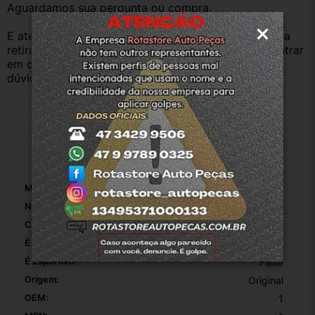
Aguardamos sua pergunta ou compra.
E atenderemos o quanto antes, caso o cliente prefira 
retirar na nossa loja física também aceitamos, só entrar 
em contato com a equipe Rotasul e tiramos suas 
dúvidas.
Especificações
Marca:
Fiat
Número De Peça:
51793539
Com Superficie Removível:
False
É Original:
True
É Esportivo:
False
Origem:
Original
OEM:
1