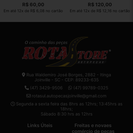
308 2012
R$
60,00
R$
120,00
Em até 12x de R$ 6,08 no cartão
Em até 12x de R$ 12,16 no cartão
Rua Waldemiro José Borges, 2882 - Itinga
Joinville - SC - CEP: 89233-635
(47) 3429-9506
(47) 99789-0325
rotasul.autopecasjoinville@gmail.com
Segunda a sexta feira das 8hrs as 12hrs; 13:45hrs as
18hrs;
Sábado 8:30 hrs as 12hrs
Links Úteis
Freitas e novaes
comércio de peças