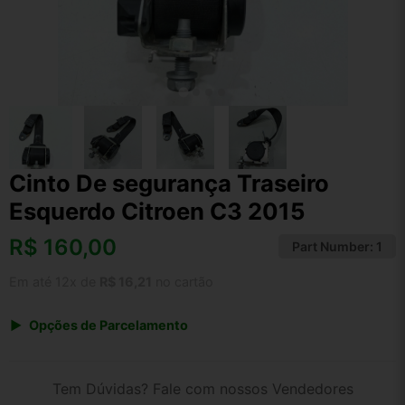
Cinto De segurança Traseiro
Esquerdo Citroen C3 2015
R$
160,00
Part Number:
1
Em até 12x de
R$ 16,21
no cartão
Opções de Parcelamento
1x de R$ 160,00 s/ juros
2x de R$ 86,11
Tem Dúvidas? Fale com nossos Vendedores
3x de R$ 58,26