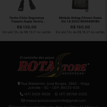
Fecho Cinto Segurança
Módulo Airbag Citroen Xsara
Traseiro Duplo Vectra
Glx 1.6 2002 9646469180
Collection 2011
R$
130,00
R$
160,00
Em até 12x de R$ 13,17 no cartão
Em até 12x de R$ 16,21 no cartão
Rua Waldemiro José Borges, 2882 - Itinga
Joinville - SC - CEP: 89233-635
(47) 3429-9506
(47) 99789-0325
rotasul.autopecasjoinville@gmail.com
Segunda a sexta feira das 8hrs as 12hrs; 13:45hrs as