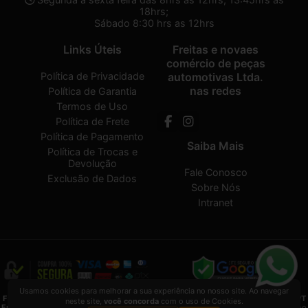
18hrs;
Sábado 8:30 hrs as 12hrs
Links Úteis
Freitas e novaes
comércio de peças
Política de Privacidade
automotivas Ltda.
nas redes
Política de Garantia
Termos de Uso
Política de Frete
Política de Pagamento
Saiba Mais
Política de Trocas e
Devolução
Fale Conosco
Exclusão de Dados
Sobre Nós
Intranet
Usamos cookies para melhorar a sua experiência no nosso site. Ao navegar
Freitas e novaes comércio de peças automotivas Ltda.
2026 CREATED BY
VAAPT
neste site,
você concorda
com o uso de Cookies.
Freitas e novaes comércio de peças automotivas Ltda.
é uma empresa inscrita no