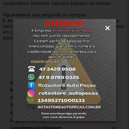
compramos Somente veículos baixado no Detran.
Aguardamos sua pergunta ou compra.
E atenderemos o quanto antes, caso o cliente prefira 
retirar na nossa loja física também aceitamos, só entrar 
em contato com a equipe Rotasul e tiramos suas 
dúvidas.
Especificações
Marca:
Citroen
Número De Peça:
1
Origem:
Rotasuljoinville
Tipo De Veículo:
Carro/Caminhonete
Altura Da Embalagem:
10
Largura Da Embalagem:
10
Comprimento Da Embalagem:
14