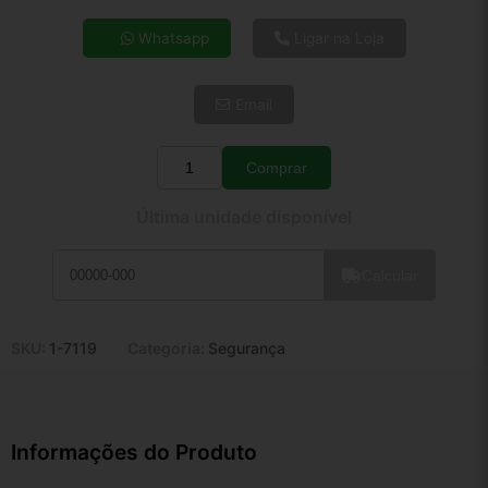
4x de R$ 44,34
Whatsapp
Ligar na Loja
5x de R$ 35,94
6x de R$ 30,31
Email
7x de R$ 26,22
8x de R$ 23,25
9x de R$ 20,92
Comprar
Quantidade
10x de R$ 18,98
Última unidade disponível
11x de R$ 17,47
12x de R$ 16,21
Calcular
SKU:
1-7119
Categoria:
Segurança
Informações do Produto