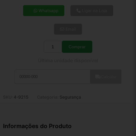
4x de R$ 55,43
Whatsapp
Ligar na Loja
5x de R$ 44,92
6x de R$ 37,88
Email
7x de R$ 32,78
8x de R$ 29,06
9x de R$ 26,15
Comprar
Quantidade
10x de R$ 23,73
Última unidade disponível
11x de R$ 21,84
12x de R$ 20,27
Calcular
SKU:
4-9215
Categoria:
Segurança
Informações do Produto