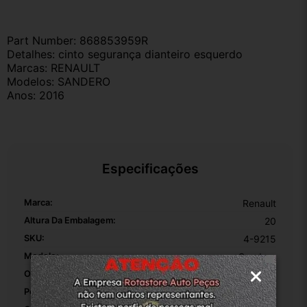
Part Number: 868853959R
Detalhes: cinto segurança dianteiro esquerdo    
Marcas: RENAULT
Modelos: SANDERO
Anos: 2016
Especificações
Marca:
Renault
Altura Da Embalagem:
20
SKU:
4-9215
Modelo:
Sandero
OEM:
1
Peso Da Embalagem:
0.350