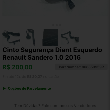
Cinto Segurança Diant Esquerdo
Renault Sandero 1.0 2016
R$
200,00
Part Number:
868853959R
Em até 12x de
R$ 20,27
no cartão
Opções de Parcelamento
1x de R$ 200,00 s/ juros
2x de R$ 107,64
Tem Dúvidas? Fale com nossos Vendedores
3x de R$ 72,82