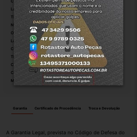
Comprimento Da Embalagem:
28
Largura Da Embalagem:
25
Tipo De Veículo:
Carro/Caminhonete
Número De Peça:
868853959R
Origem:
Rotasuljoinville
Largura Do Cinto De Segurança:
5
Comprimento Do Cinto De Segurança:
10
Tipo De Cinto De Segurança:
Dianteiro Esquerdo
Configuração Do Cinto De Segurança:
Diant Esquerdo
Cor Do Cinto De Segurança:
Preto
Motivo De GTIN Vacío:
Outro
Garantia
Certificado de Procedência
Troca e Devolução
A Garantia Legal, prevista no Código de Defesa do