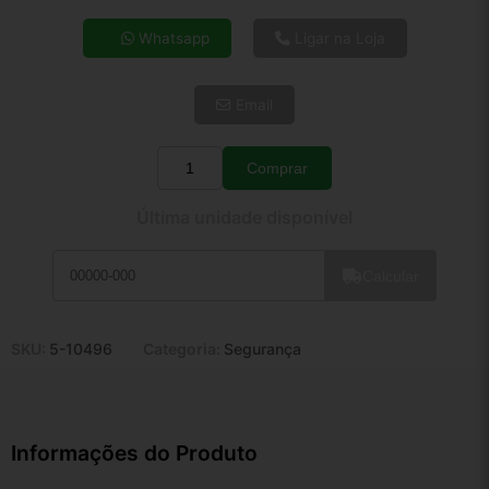
4x de R$ 22,45
Whatsapp
Ligar na Loja
5x de R$ 18,19
6x de R$ 15,34
Email
7x de R$ 13,27
8x de R$ 11,77
9x de R$ 10,59
Comprar
Quantidade
10x de R$ 9,61
Última unidade disponível
11x de R$ 8,85
12x de R$ 8,21
Calcular
SKU:
5-10496
Categoria:
Segurança
Informações do Produto