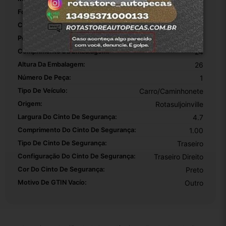
Fonte Do Produto:
Brasil
Código OEM:
1
Peso Da Embalagem:
0.800
Comprimento Da Embalagem:
24
Altura Da Embalagem:
26
Número De Peça:
1
Tipo De Veículo:
Carro/Caminhonete
Origem:
Rotasuljoinville
Largura Do Cinto De Segurança:
4.7
Comprimento Do Cinto De Segurança:
1.00
Tipo De Cinto De Segurança:
Traseiro
Configuração Do Cinto De Segurança:
Traseiro Direito
Cor Do Cinto De Segurança:
Preto
Motivo De GTIN Vacío:
Outro