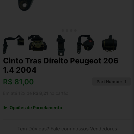
Cinto Tras Direito Peugeot 206
1.4 2004
R$
81,00
Part Number:
1
Em até 12x de
R$ 8,21
no cartão
Opções de Parcelamento
1x de R$ 81,00 s/ juros
2x de R$ 43,59
Tem Dúvidas? Fale com nossos Vendedores
3x de R$ 29,49