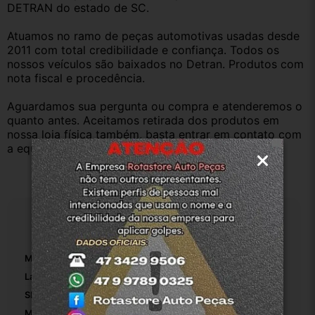
DETRAN do estado de SC.
Atuamos no ramo de peças automotivas usadas desde 
2011 com total credibilidade e confiança. Todos os 
nossos veículos são baixados no Detran. Produtos com 
nota fiscal e procedência.
Aguardamos sua pergunta ou compra e atenderemos o 
quanto antes. Aceitamos retirada dos produtos em 
nossa loja física também, basta entrar em contato com 
a equipe Rotasul e tiramos suas dúvidas.
Especificações
Marca:
Peugeot
Largura Da Embalagem:
23
SKU:
5-10496
Modelo:
206