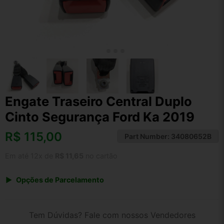
Engate Traseiro Central Duplo
Cinto Segurança Ford Ka 2019
R$
115,00
Part Number:
34080652B
Em até 12x de
R$ 11,65
no cartão
Opções de Parcelamento
1x de R$ 115,00 s/ juros
2x de R$ 61,89
Tem Dúvidas? Fale com nossos Vendedores
3x de R$ 41,87