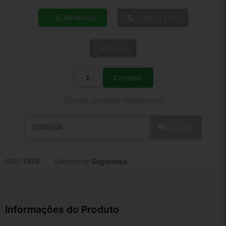
4x de R$ 31,87
Whatsapp
Ligar na Loja
5x de R$ 25,83
6x de R$ 21,78
Email
7x de R$ 18,85
8x de R$ 16,71
9x de R$ 15,04
Comprar
Quantidade
10x de R$ 13,64
Última unidade disponível
11x de R$ 12,56
12x de R$ 11,65
Calcular
SKU:
1355
Categoria:
Segurança
Informações do Produto