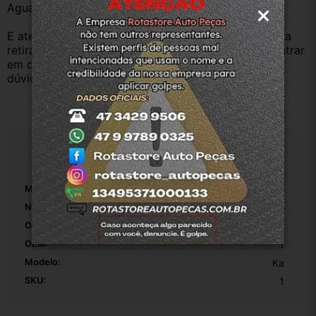
Aguardamos sua pergunta ou compra.
E atenderemos o quanto antes, caso o cliente prefira 
retirar na nossa loja física também aceitamos, só entrar 
em contato com a equipe Rotasul e tiramos suas 
dúvidas.
Especificações
Marca:
Ford
Número De Peça:
34080652B
Origem:
Original
OEM:
1
Modelo:
Ka
SKU:
1