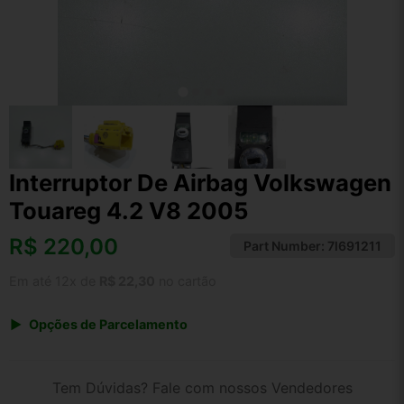
Interruptor De Airbag Volkswagen
Touareg 4.2 V8 2005
R$
220,00
Part Number:
7l691211
Em até 12x de
R$ 22,30
no cartão
Opções de Parcelamento
1x de R$ 220,00 s/ juros
2x de R$ 118,40
Tem Dúvidas? Fale com nossos Vendedores
3x de R$ 80,10