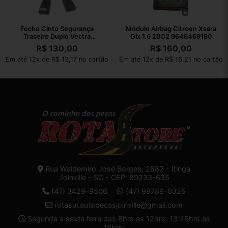
Fecho Cinto Segurança
Módulo Airbag Citroen Xsara
Traseiro Duplo Vectra
Glx 1.6 2002 9646469180
Collection 2011
R$
130,00
R$
160,00
Em até 12x de R$ 13,17 no cartão
Em até 12x de R$ 16,21 no cartão
Rua Waldemiro José Borges, 2882 - Itinga
Joinville - SC - CEP: 89233-635
(47) 3429-9506
(47) 99789-0325
rotasul.autopecasjoinville@gmail.com
Segunda a sexta feira das 8hrs as 12hrs; 13:45hrs as
18hrs;