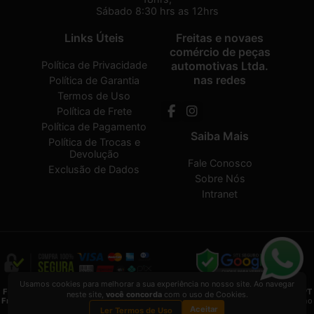
Sábado 8:30 hrs as 12hrs
Links Úteis
Freitas e novaes
comércio de peças
Política de Privacidade
automotivas Ltda.
nas redes
Política de Garantia
Termos de Uso
Política de Frete
Política de Pagamento
Saiba Mais
Política de Trocas e
Devolução
Fale Conosco
Exclusão de Dados
Sobre Nós
Intranet
Usamos cookies para melhorar a sua experiência no nosso site. Ao navegar
Freitas e novaes comércio de peças automotivas Ltda.
2026 CREATED BY
VAAPT
neste site,
você concorda
com o uso de Cookies.
Freitas e novaes comércio de peças automotivas Ltda.
é uma empresa inscrita no
Aceitar
CNPJ
13.495.371/0001-33
Ler Termos de Uso