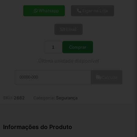
4x de R$ 60,97
Whatsapp
Ligar na Loja
5x de R$ 49,42
6x de R$ 41,67
Email
7x de R$ 36,05
8x de R$ 31,96
9x de R$ 28,77
Comprar
Quantidade
10x de R$ 26,10
Última unidade disponível
11x de R$ 24,02
12x de R$ 22,30
Calcular
SKU:
2682
Categoria:
Segurança
Informações do Produto