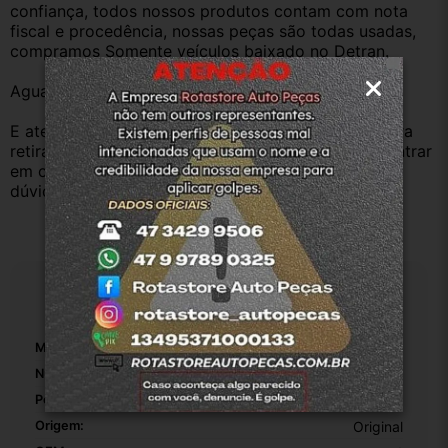
confiança, todos nossos produtos contam com nota 
fiscal e procedência, nossas peças são todas usadas, 
compramos Somente veículos baixado no Detran.
Aguardamos sua pergunta ou compra.
E atenderemos o quanto antes, caso o cliente prefira 
retirar na nossa loja física também aceitamos, só entrar 
em contato com a equipe Rotasul e tiramos suas 
dúvidas.
Especificações
Marca:
Volkswagen
Número De Peça:
7l691211
Posição Do Airbag:
Motorista
Origem:
Original