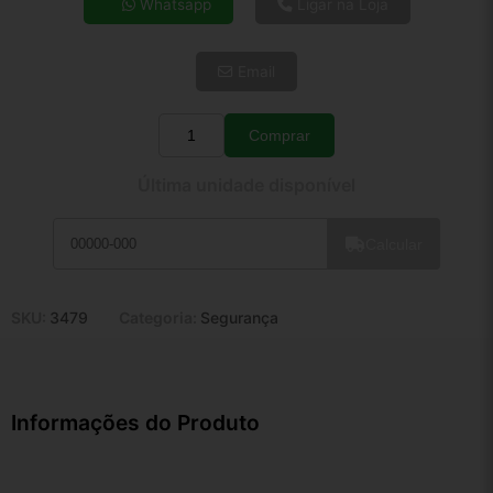
Whatsapp
Ligar na Loja
5x de R$ 157,23
6x de R$ 132,59
Email
7x de R$ 114,72
8x de R$ 101,70
9x de R$ 91,54
Comprar
Quantidade
10x de R$ 83,06
Última unidade disponível
11x de R$ 76,44
12x de R$ 70,94
Calcular
SKU:
3479
Categoria:
Segurança
Informações do Produto