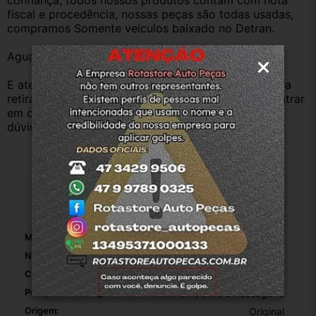
confiança, todos nossos produtos contam com nota 
fiscal e procedência, nossas peças são todas usadas, 
compramos Somente veículos baixado no Detran.
Aguardamos sua pergunta ou compra.
E atenderemos o quanto antes, caso o cliente prefira 
retirar na nossa loja física também aceitamos, só entrar 
em contato com a equipe Rotasul e tiramos suas 
dúvidas.
Especificações
Marca:
Renault
Número De Peça:
8200375761
Cor Da Superficie Do Airbag:
Preto
Posição Do Airbag:
Interno Volante E Passageiro
Origem:
Original