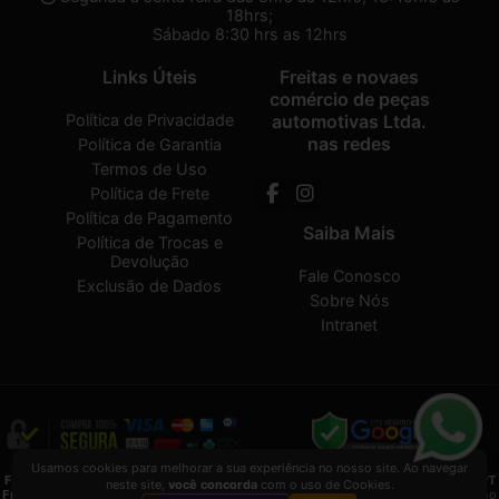
18hrs;
Sábado 8:30 hrs as 12hrs
Links Úteis
Freitas e novaes
comércio de peças
Política de Privacidade
automotivas Ltda.
nas redes
Política de Garantia
Termos de Uso
Política de Frete
Política de Pagamento
Saiba Mais
Política de Trocas e
Devolução
Fale Conosco
Exclusão de Dados
Sobre Nós
Intranet
Usamos cookies para melhorar a sua experiência no nosso site. Ao navegar
Freitas e novaes comércio de peças automotivas Ltda.
2026 CREATED BY
VAAPT
neste site,
você concorda
com o uso de Cookies.
Freitas e novaes comércio de peças automotivas Ltda.
é uma empresa inscrita no