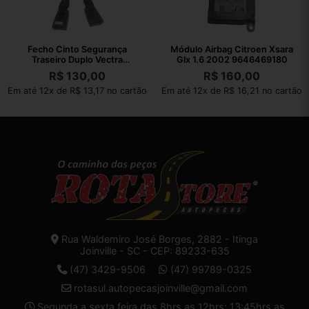
Fecho Cinto Segurança
Módulo Airbag Citroen Xsara
Traseiro Duplo Vectra
Glx 1.6 2002 9646469180
Collection 2011
R$
130,00
R$
160,00
Em até 12x de R$ 13,17 no cartão
Em até 12x de R$ 16,21 no cartão
Rua Waldemiro José Borges, 2882 - Itinga
Joinville - SC - CEP: 89233-635
(47) 3429-9506
(47) 99789-0325
rotasul.autopecasjoinville@gmail.com
Segunda a sexta feira das 8hrs as 12hrs; 13:45hrs as