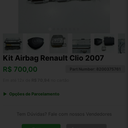
Kit Airbag Renault Clio 2007
R$
700,00
Part Number:
8200375761
Em até 12x de
R$ 70,94
no cartão
Opções de Parcelamento
1x de R$ 700,00 s/ juros
2x de R$ 376,74
Tem Dúvidas? Fale com nossos Vendedores
3x de R$ 254,87
4x de R$ 194,01