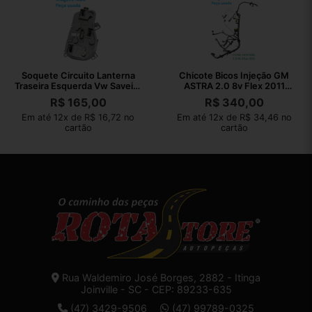
Soquete Circuito Lanterna
Chicote Bicos Injeção GM
Traseira Esquerda Vw Saveiro
ASTRA 2.0 8v Flex 2011
2018
94701436
R$
165,00
R$
340,00
Em até 12x de R$ 16,72 no
Em até 12x de R$ 34,46 no
cartão
cartão
Rua Waldemiro José Borges, 2882 - Itinga
Joinville - SC - CEP: 89233-635
(47) 3429-9506
(47) 99789-0325