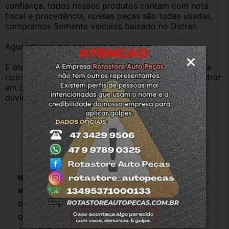
confiança, todos nossos produtos contam com nota 
fiscal e procedência, nossas peças são todas usadas, 
compramos Somente veículos baixado no Detran.
Aguardamos sua pergunta ou compra.
E atenderemos o quanto antes, caso o cliente prefira 
retirar na nossa loja física também aceitamos, só entrar 
em contato com a equipe Rotasul e tiramos suas 
dúvidas.
Especificações
Marca:
Peugeot
Número De Peça:
96460733680
Origem:
Original
OEM:
1