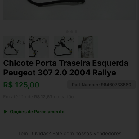
Chicote Porta Traseira Esquerda
Peugeot 307 2.0 2004 Rallye
R$
125,00
Part Number:
96460733680
Em até 12x de
R$ 12,67
no cartão
Opções de Parcelamento
1x de R$ 125,00 s/ juros
2x de R$ 67,28
Tem Dúvidas? Fale com nossos Vendedores
3x de R$ 45,51