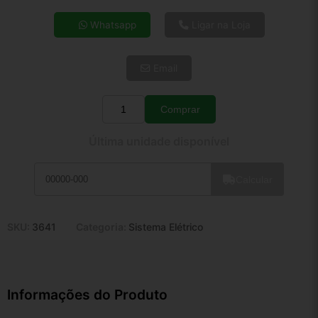
4x de R$ 34,64
Whatsapp
Ligar na Loja
5x de R$ 28,08
6x de R$ 23,68
Email
7x de R$ 20,49
8x de R$ 18,16
9x de R$ 16,35
Comprar
Quantidade
10x de R$ 14,83
Última unidade disponível
11x de R$ 13,65
12x de R$ 12,67
Calcular
SKU:
3641
Categoria:
Sistema Elétrico
Informações do Produto