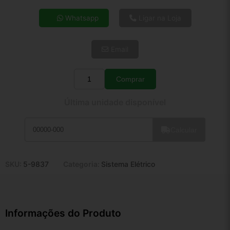
4x de R$ 216,18
Whatsapp
Ligar na Loja
5x de R$ 175,20
6x de R$ 147,75
Email
7x de R$ 127,83
8x de R$ 113,32
9x de R$ 102,00
Comprar
Quantidade
10x de R$ 92,55
Última unidade disponível
11x de R$ 85,18
12x de R$ 79,05
Calcular
SKU:
5-9837
Categoria:
Sistema Elétrico
Informações do Produto