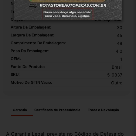
Número De Peça:
4010100U1650
Tipo De Veículo:
Carro/Caminhonete
Origem:
Rotasuljoinville
Altura Da Embalagem:
30
Largura Da Embalagem:
45
Comprimento Da Embalagem:
48
Peso Da Embalagem:
4.0
OEM:
1
Fonte Do Produto:
Brasil
SKU:
5-9837
Motivo De GTIN Vacío:
Outro
Garantia
Certificado de Procedência
Troca e Devolução
A Garantia Legal, prevista no Código de Defesa do