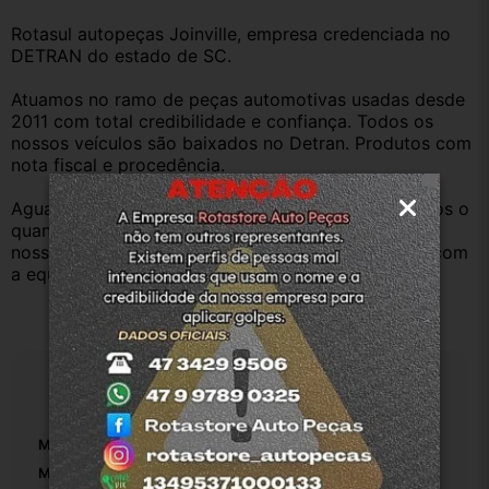
Rotasul autopeças Joinville, empresa credenciada no 
DETRAN do estado de SC.
Atuamos no ramo de peças automotivas usadas desde 
2011 com total credibilidade e confiança. Todos os 
nossos veículos são baixados no Detran. Produtos com 
nota fiscal e procedência.
Aguardamos sua pergunta ou compra e atenderemos o 
quanto antes. Aceitamos retirada dos produtos em 
nossa loja física também, basta entrar em contato com 
a equipe Rotasul e tiramos suas dúvidas.
Especificações
Marca:
JAC
Modelo:
T6