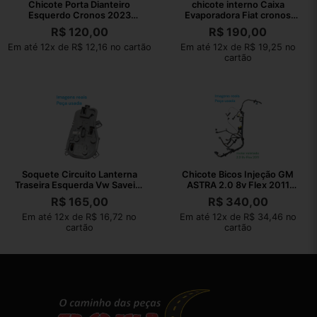
Chicote Porta Dianteiro
chicote interno Caixa
Esquerdo Cronos 2023
Evaporadora Fiat cronos
52168625
2023 15471150
R$
120,00
R$
190,00
Em até 12x de R$ 12,16 no cartão
Em até 12x de R$ 19,25 no
cartão
Soquete Circuito Lanterna
Chicote Bicos Injeção GM
Traseira Esquerda Vw Saveiro
ASTRA 2.0 8v Flex 2011
2018
94701436
R$
165,00
R$
340,00
Em até 12x de R$ 16,72 no
Em até 12x de R$ 34,46 no
cartão
cartão