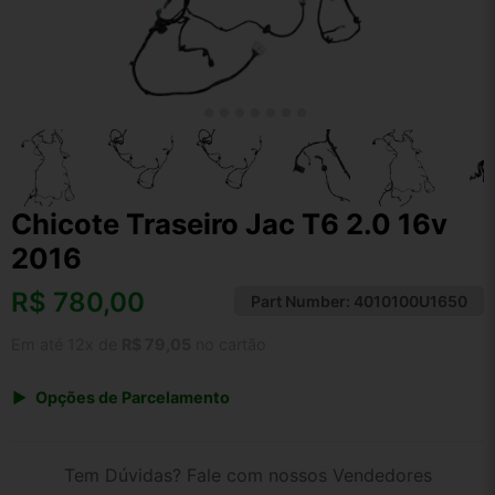
Chicote Traseiro Jac T6 2.0 16v
2016
R$
780,00
Part Number:
4010100U1650
Em até 12x de
R$ 79,05
no cartão
Opções de Parcelamento
1x de R$ 780,00 s/ juros
2x de R$ 419,80
Tem Dúvidas? Fale com nossos Vendedores
3x de R$ 284,00