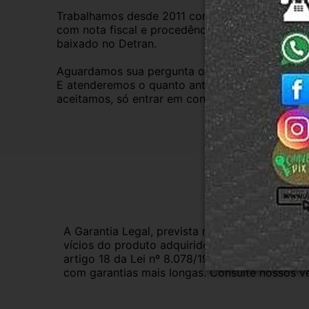
Trabalhamos desde 2011 com total credibilidade
com nota fiscal e procedência, nossas peças s
baixado no Detran.
Aguardamos sua pergunta ou compra.
E atenderemos o quanto antes, caso o cliente pre
aceitamos, só entrar em contato com a equipe R
Gar
A Garantia Legal, prevista no Código de Defes
vícios do produto adquirido.Na impossibilidad
artigo 18 da Lei nº 8.078/1990, ou, ainda, a 
com garantias mais longas. Consulte nossos ve