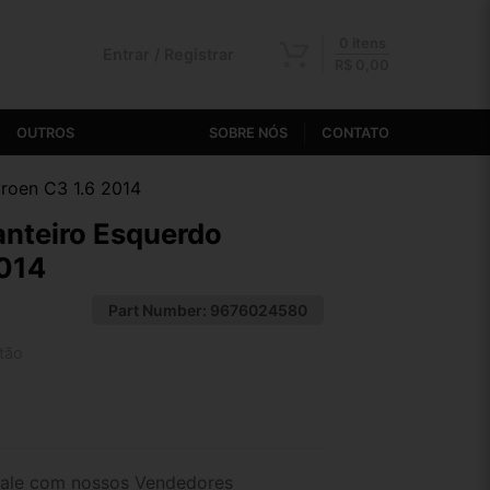
0 itens
Entrar / Registrar
R$
0,00
OUTROS
SOBRE NÓS
CONTATO
roen C3 1.6 2014
nteiro Esquerdo
2014
Part Number:
9676024580
tão
2x de R$ 64,58
4x de R$ 33,26
ale com nossos Vendedores