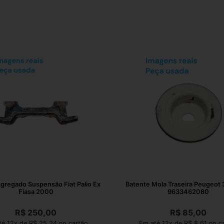
gregado Suspensão Fiat Palio Ex
Batente Mola Traseira Peugeot
Fiasa 2000
9633462080
R$
250,00
R$
85,00
é 12x de R$ 25,34 no cartão
Em até 12x de R$ 8,61 no c