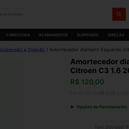
CARROCERIA
ACABAMENTOS
SUSPENSÃO
DIREÇÃO
Suspensão e Direção
/ Amortecedor dianteiro Esquerdo Cit
Amortecedor dia
Citroen C3 1.6 
R$
120,00
Em até 12x de
R$ 12,16
no car
Opções de Parcelamento
1x de R$ 120,00 s/ juros
3x de R$ 43,69
Tem Dúvidas? F