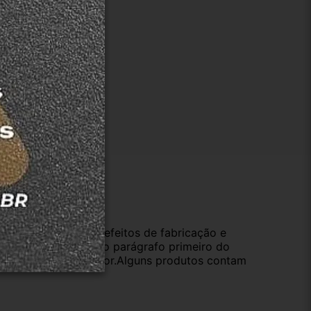
ução
da compra e cobre defeitos de fabricação e
s opções previstas no parágrafo primeiro do
oduto de valor superior.Alguns produtos contam