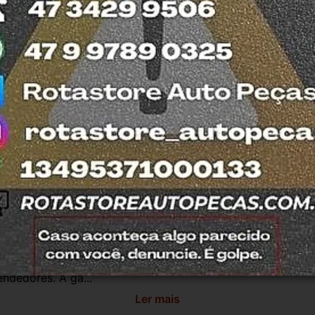
 e confiança, todos nossos produtos contam 
ão todas usadas, compramos Somente veículos 
fira retirar na nossa loja física também 
otasul e tiramos suas dúvidas.
antia
Certificado de Procedência
Troca e Devol
a do Consumidor, é de 90 (noventa) dias a partir da data 
e de reparar o produto, o cliente poderá escolher dentre a
utilização do crédito como parte do pagamento de outro pr
ndedores. A ga...
Ler mais