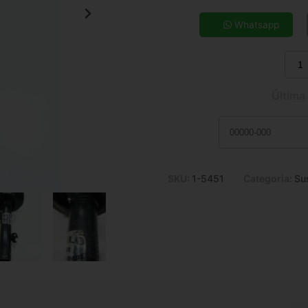
5x de R$ 26,95
7x de R$ 19,67
Whatsapp
9x de R$ 15,69
11x de R$ 13,10
Última
SKU:
1-5451
Categoria:
Su