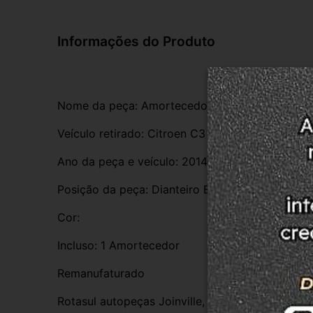
Informações do Produto
Nome da peça: Amortecedor
Veículo retirado: Citroen C3 1.6
Ano da peça e veículo: 2014
Posição da peça: Dianteiro Esquerdo
Cor:
Incluso: 1 Amortecedor
Remanufaturado
Rotasul autopeças Joinville, empresa credencia