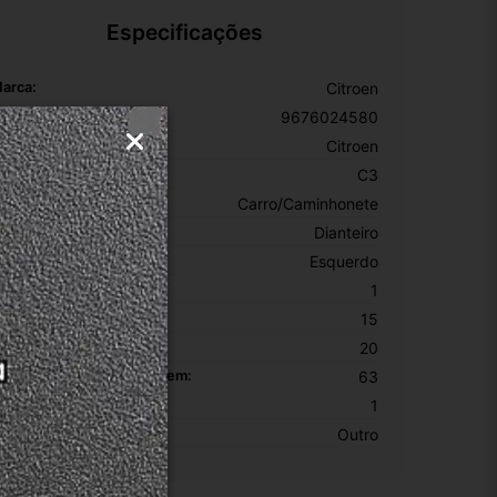
Especificações
arca:
Citroen
úmero De Peça:
9676024580
arcas Compatíveis:
Citroen
odelos Compatíveis:
C3
ipo De Veículo:
Carro/Caminhonete
osição:
Dianteiro
ado:
Esquerdo
EM:
1
ltura Da Embalagem:
15
argura Da Embalagem:
20
omprimento Da Embalagem:
63
KU:
1
otivo De GTIN Vacío:
Outro