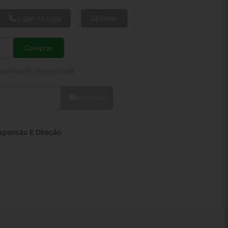
6x de R$ 22,73
8x de R$ 17,43
Ligar na Loja
Email
10x de R$ 14,24
12x de R$ 12,16
Comprar
Quantidade
 unidade disponível
Calcular
spensão E Direção