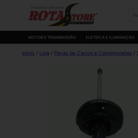
MOTOR E TRANSMISSÃO
ELÉTRICA E ILUMINAÇÃO
Início
/
Loja
/
Peças de Carros e Caminhonetes
/