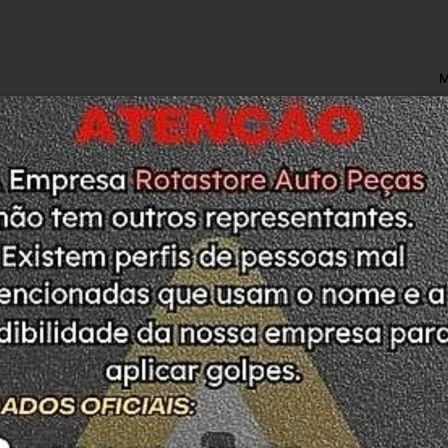
M
N
M
M
T
P
L
O
A
L
C
S
M
da no detran do estado de SC. 