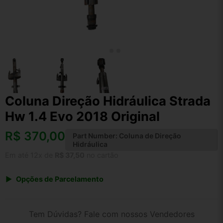
Coluna Direção Hidráulica Strada
Hw 1.4 Evo 2018 Original
R$
370,00
Part Number:
Coluna de Direção
Hidráulica
Em até 12x de
R$ 37,50
no cartão
Opções de Parcelamento
1x de R$ 370,00 s/ juros
2x de R$ 199,13
Tem Dúvidas? Fale com nossos Vendedores
3x de R$ 134,72