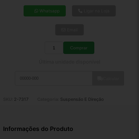
4x de R$ 102,55
Whatsapp
Ligar na Loja
5x de R$ 83,11
6x de R$ 70,08
Email
7x de R$ 60,64
8x de R$ 53,76
9x de R$ 48,38
Comprar
Quantidade
10x de R$ 43,90
Última unidade disponível
11x de R$ 40,40
12x de R$ 37,50
Calcular
SKU:
2-7317
Categoria:
Suspensão E Direção
Informações do Produto