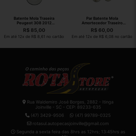
Batente Mola Traseira
Par Batente Mola
Peugeot 308 2012
Amortecedor Traseiro
9633462080
Peugeot 307 2010
R$
85,00
R$
60,00
Em até 12x de R$ 8,61 no cartão
Em até 12x de R$ 6,08 no cartão
Rua Waldemiro José Borges, 2882 - Itinga
Joinville - SC - CEP: 89233-635
(47) 3429-9506
(47) 99789-0325
rotasul.autopecasjoinville@gmail.com
Segunda a sexta feira das 8hrs as 12hrs; 13:45hrs as