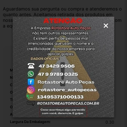
Aguardamos sua pergunta ou compra e atenderemos o 
quanto antes. Aceitamos retirada dos produtos em 
nossa loja física também, basta entrar em contato com 
a equipe Rotasul e tiramos suas dúvidas.
Especificações
Marca:
Fiat
Número De Peça:
Coluna De Direção Hidráulica
Comprimento Da Coluna De Direção:
0.80
Origem:
Original
Tipo De Veículo:
Carro/Caminhonete
OEM:
1
Altura Da Embalagem:
1.00
Largura Da Embalagem:
0.30