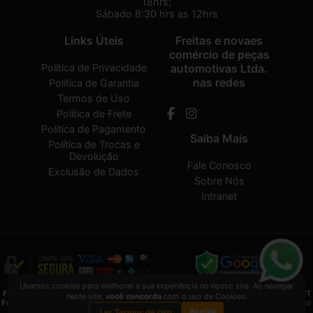
18hrs;
Sábado 8:30 hrs as 12hrs
Links Úteis
Freitas e novaes
comércio de peças
Política de Privacidade
automotivas Ltda.
nas redes
Política de Garantia
Termos de Uso
Política de Frete
Política de Pagamento
Saiba Mais
Política de Trocas e
Devolução
Fale Conosco
Exclusão de Dados
Sobre Nós
Intranet
Usamos cookies para melhorar a sua experiência no nosso site. Ao navegar
Freitas e novaes comércio de peças automotivas Ltda.
2026 CREATED BY
VAAPT
neste site,
você concorda
com o uso de Cookies.
Freitas e novaes comércio de peças automotivas Ltda.
é uma empresa inscrita no
Aceitar
CNPJ
13.495.371/0001-33
Ler Termos de Uso