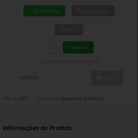
4x de R$ 24,94
Whatsapp
Ligar na Loja
5x de R$ 20,22
6x de R$ 17,05
Email
7x de R$ 14,75
8x de R$ 13,08
9x de R$ 11,77
Comprar
Quantidade
10x de R$ 10,68
Última unidade disponível
11x de R$ 9,83
12x de R$ 9,12
Calcular
SKU:
2-5677
Categoria:
Suspensão E Direção
Informações do Produto