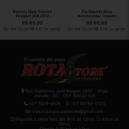
Batente Mola Traseira
Par Batente Mola
Peugeot 308 2012
Amortecedor Traseiro
9633462080
Peugeot 307 2010
R$
85,00
R$
60,00
Em até 12x de R$ 8,61 no cartão
Em até 12x de R$ 6,08 no cartão
Rua Waldemiro José Borges, 2882 - Itinga
Joinville - SC - CEP: 89233-635
(47) 3429-9506
(47) 99789-0325
rotasul.autopecasjoinville@gmail.com
Segunda a sexta feira das 8hrs as 12hrs; 13:45hrs as
18hrs;
Sábado 8:30 hrs as 12hrs