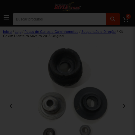
☰
0
Início
/
Loja
/
Peças de Carros e Caminhonetes
/
Suspensão e Direção
/ Kit
Coxim Dianteiro Saveiro 2018 Original