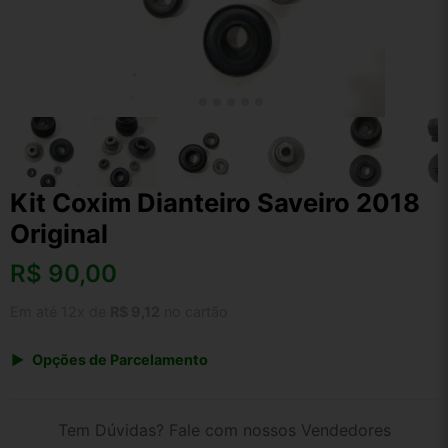
Kit Coxim Dianteiro Saveiro 2018
Original
R$
90,00
Em até 12x de
R$ 9,12
no cartão
Opções de Parcelamento
1x de R$ 90,00 s/ juros
2x de R$ 48,44
Tem Dúvidas? Fale com nossos Vendedores
3x de R$ 32,77