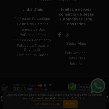
Links Úteis
Freitas e novaes
comércio de peças
Política de Privacidade
automotivas Ltda.
nas redes
Política de Garantia
Termos de Uso
Política de Frete
Política de Pagamento
Saiba Mais
Política de Trocas e
Devolução
Fale Conosco
Exclusão de Dados
Sobre Nós
Intranet
Usamos cookies para melhorar a sua experiência no nosso site. Ao navegar
Freitas e novaes comércio de peças automotivas Ltda.
2026 CREATED BY
VAAPT
neste site,
você concorda
com o uso de Cookies.
Freitas e novaes comércio de peças automotivas Ltda.
é uma empresa inscrita no
Aceitar
CNPJ
13.495.371/0001-33
Ler Termos de Uso