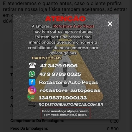
E atenderemos o quanto antes, caso o cliente prefira 
retirar na nossa loja física também aceitamos, só entrar 
em contato com a equipe Rotasul e tiramos suas 
dúvidas.
Especificações
Marca:
Volkswagen
Tipo De Veículo:
Carro/Caminhonete
Inclui Parafusos:
False
Origem:
Original
OEM:
1
Altura Da Embalagem:
0.20
Largura Da Embalagem:
0.20
Comprimento Da Embalagem:
0.20
Peso Da Embalagem:
0.500