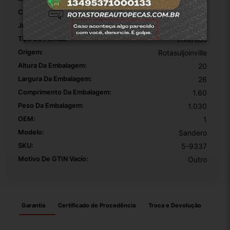
Comprimento Da Mangueira:
160
Junta Ou Selo Incluído:
False
Tipo De Pontas:
Invertido
Origem:
Rotasuljoinville
Altura Da Embalagem:
20
Largura Da Embalagem:
26
Comprimento Da Embalagem:
1.60
Peso Da Embalagem:
1.030
OEM:
1
Modelo:
Sandero
SKU:
5-9337
Motivo De GTIN Vacío:
Outro
Garantia
Certificado de Procedência
Troca e Devolução