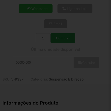
4x de R$ 82,87
Whatsapp
Ligar na Loja
5x de R$ 67,16
6x de R$ 56,64
Email
7x de R$ 49,00
8x de R$ 43,44
9x de R$ 39,10
Comprar
Quantidade
10x de R$ 35,48
Última unidade disponível
11x de R$ 32,65
12x de R$ 30,30
Calcular
SKU:
5-9337
Categoria:
Suspensão E Direção
Informações do Produto