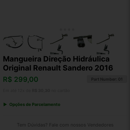
Mangueira Direção Hidráulica
Original Renault Sandero 2016
R$
299,00
Part Number:
01
Em até 12x de
R$ 30,30
no cartão
Opções de Parcelamento
1x de R$ 299,00 s/ juros
2x de R$ 160,92
Tem Dúvidas? Fale com nossos Vendedores
3x de R$ 108,87