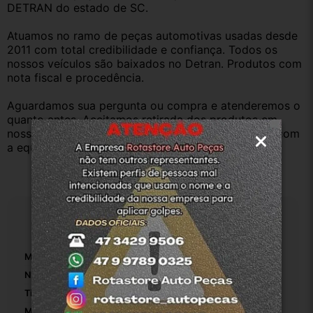
DETRAN do estado de SC.
Atuamos no ramo de peças automotivas usadas desde 
2011 com total credibilidade e confiança. Todos os 
nossos veículos são baixados no Detran. Produtos com 
nota fiscal e procedência.
Aguardamos sua pergunta ou compra e atenderemos o 
quanto antes. Aceitamos retirada dos produtos em 
nossa loja física também, basta entrar em contato com 
a equipe Rotasul e tiramos suas dúvidas.
Especificações
Marca:
Renault
Número De Peça:
01
Tipo De Veículo:
Carro/Caminhonete
Material Da Mangueira:
Borracha