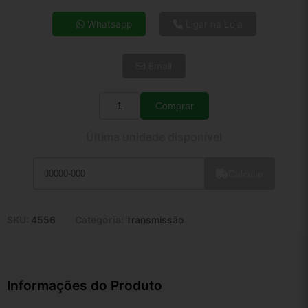
4x de R$ 44,34
Whatsapp
Ligar na Loja
5x de R$ 35,94
6x de R$ 30,31
Email
7x de R$ 26,22
8x de R$ 23,25
9x de R$ 20,92
Comprar
Quantidade
10x de R$ 18,98
Última unidade disponível
11x de R$ 17,47
12x de R$ 16,21
Calcular
SKU:
4556
Categoria:
Transmissão
Informações do Produto