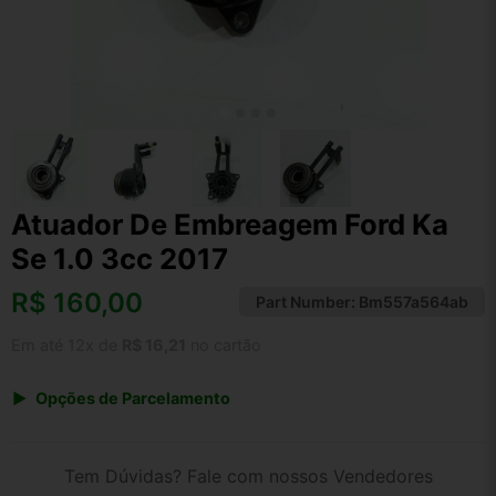
Atuador De Embreagem Ford Ka
Se 1.0 3cc 2017
R$
160,00
Part Number:
Bm557a564ab
Em até 12x de
R$ 16,21
no cartão
Opções de Parcelamento
1x de R$ 160,00 s/ juros
2x de R$ 86,11
Tem Dúvidas? Fale com nossos Vendedores
3x de R$ 58,26