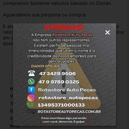
compramos Somente veículos baixado no Detran.
Aguardamos sua pergunta ou compra.
E atenderemos o quanto antes, caso o cliente prefira 
retirar na nossa loja física também aceitamos, só entrar 
em contato com a equipe Rotasul e tiramos suas 
dúvidas.
Especificações
Marca:
Ford
Número De Peça:
Bm557a564ab
Tipo De Veículo:
Carro/Caminhonete
Origem:
Original
OEM:
1
MPN:
1