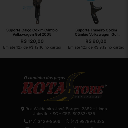
Suporte Calço Coxim Câmbio
Suporte Traseiro Coxim
Volkswagen Gol 2005
Câmbio Volkswagen Gol
2008 377399115
R$
120,00
R$
90,00
Em até 12x de R$ 12,16 no cartão
Em até 12x de R$ 9,12 no cartão
Rua Waldemiro José Borges, 2882 - Itinga
Joinville - SC - CEP: 89233-635
(47) 3429-9506
(47) 99789-0325