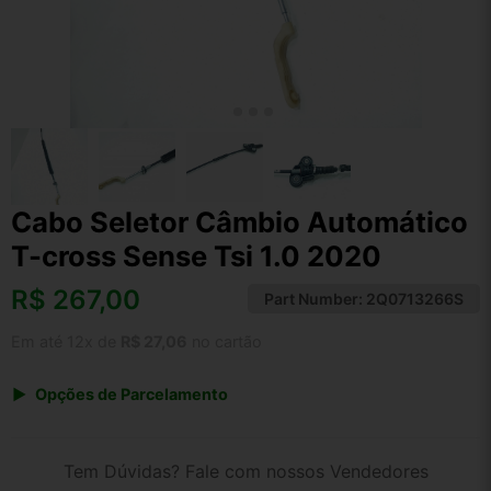
Cabo Seletor Câmbio Automático
T-cross Sense Tsi 1.0 2020
R$
267,00
Part Number:
2Q0713266S
Em até 12x de
R$ 27,06
no cartão
Opções de Parcelamento
1x de R$ 267,00 s/ juros
2x de R$ 143,70
Tem Dúvidas? Fale com nossos Vendedores
3x de R$ 97,21