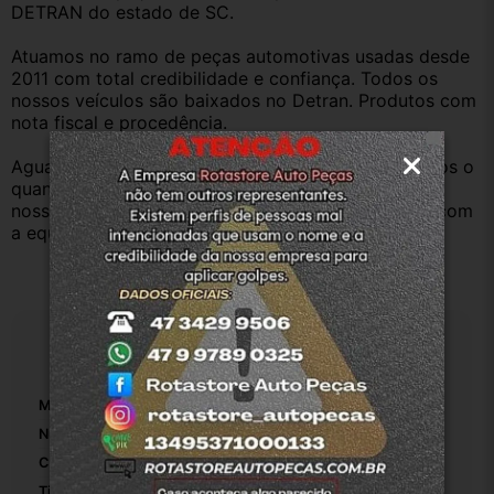
DETRAN do estado de SC.
Atuamos no ramo de peças automotivas usadas desde 
2011 com total credibilidade e confiança. Todos os 
nossos veículos são baixados no Detran. Produtos com 
nota fiscal e procedência.
Aguardamos sua pergunta ou compra e atenderemos o 
quanto antes. Aceitamos retirada dos produtos em 
nossa loja física também, basta entrar em contato com 
a equipe Rotasul e tiramos suas dúvidas.
Especificações
Marca:
Volkswagen
Número De Peça:
2Q0713266S
Comprimento Do Cabo Seletor De Marcha:
140
Tipo De Veículo:
Carro/Caminhonete