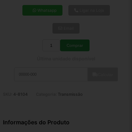
4x de R$ 74,00
Whatsapp
Ligar na Loja
5x de R$ 59,97
6x de R$ 50,57
Email
7x de R$ 43,76
8x de R$ 38,79
9x de R$ 34,91
Comprar
Quantidade
10x de R$ 31,68
Última unidade disponível
11x de R$ 29,16
12x de R$ 27,06
Calcular
SKU:
4-8104
Categoria:
Transmissão
Informações do Produto