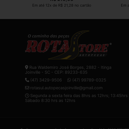
Em até 12x de R$ 21,28 no cartão
Em a
Rua Waldemiro José Borges, 2882 - Itinga
Joinville - SC - CEP: 89233-635
(47) 3429-9506
(47) 99789-0325
rotasul.autopecasjoinville@gmail.com
Segunda a sexta feira das 8hrs as 12hrs; 13:45hrs 
Sábado 8:30 hrs as 12hrs