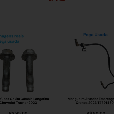
afusos Coxim Câmbio Longarina
Mangueira Atuador Embreage
Chevrolet Tracker 2023
Cronos 2023 T4791480
R$
95,00
R$
90,00