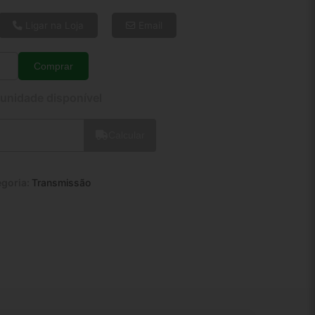
6x de R$ 36,94
8x de R$ 28,33
Ligar na Loja
Email
10x de R$ 23,14
12x de R$ 19,76
Comprar
Quantidade
 unidade disponível
Calcular
egoria:
Transmissão