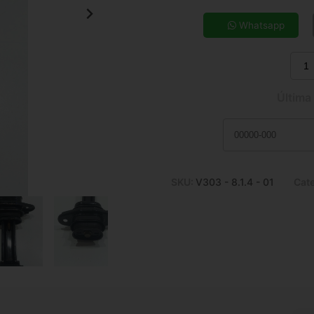
5x de R$ 43,80
7x de R$ 31,96
Whatsapp
9x de R$ 25,50
11x de R$ 21,29
Última
SKU:
V303 - 8.1.4 - 01
Cat