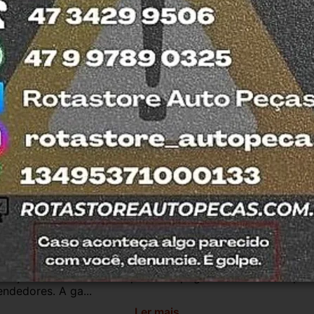
 e confiança, todos nossos produtos contam 
ão todas usadas, compramos Somente veículos 
fira retirar na nossa loja física também 
otasul e tiramos suas dúvidas.
antia
Certificado de Procedência
Troca e Devol
a do Consumidor, é de 90 (noventa) dias a partir da data 
e de reparar o produto, o cliente poderá escolher dentre a
utilização do crédito como parte do pagamento de outro pr
ndedores. A ga...
Ler mais