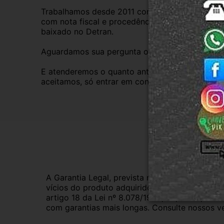
Trabalhamos desde 2011 com total credibilidade
com nota fiscal e procedência, nossas peças s
baixado no Detran.
Aguardamos sua pergunta ou compra.
E atenderemos o quanto antes, caso o cliente pre
aceitamos, só entrar em contato com a equipe R
Gar
A Garantia Legal, prevista no Código de Defes
vícios do produto adquirido.Na impossibilidad
artigo 18 da Lei nº 8.078/1990, ou, ainda, a 
com garantias mais longas. Consulte nossos ve