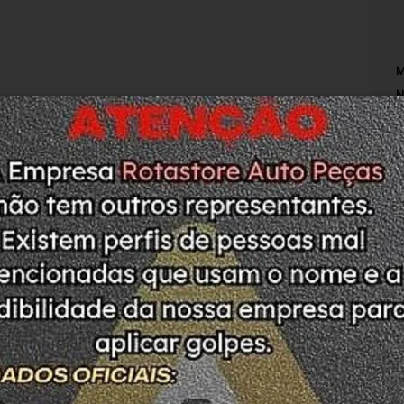
M
N
T
O
M
S
da no detran do estado de SC. 