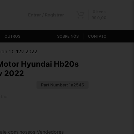
0 itens
Entrar / Registrar
R$
0,00
OUTROS
SOBRE NÓS
CONTATO
ion 1.0 12v 2022
 Motor Hyundai Hb20s
2v 2022
Part Number:
1a2545
rtão
2x de R$ 104,95
4x de R$ 54,04
ale com nossos Vendedores