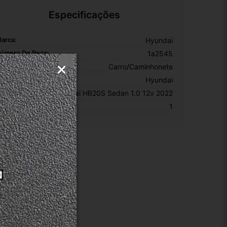
Especificações
arca:
Hyundai
úmero De Peça:
1a2545
ipo De Veículo:
Carro/Caminhonete
EM:
Hyundai
odelo:
Hyundai HB20S Sedan 1.0 12v 2022
KU:
1