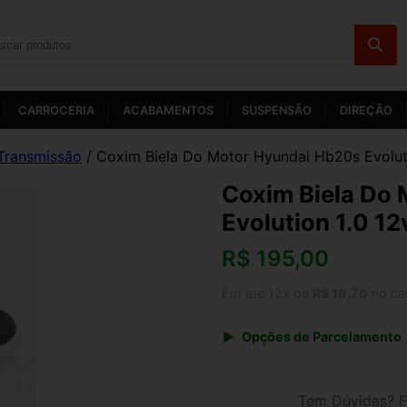
CARROCERIA
ACABAMENTOS
SUSPENSÃO
DIREÇÃO
Transmissão
/ Coxim Biela Do Motor Hyundai Hb20s Evolut
Coxim Biela Do
Evolution 1.0 1
R$
195,00
Em até 12x de
R$ 19,76
no ca
Opções de Parcelamento
1x de R$ 195,00 s/ juros
3x de R$ 71,00
Tem Dúvidas? F