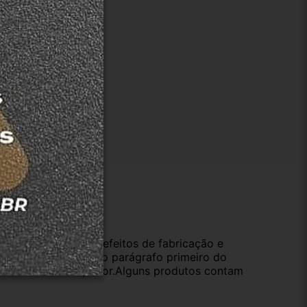
ução
da compra e cobre defeitos de fabricação e
s opções previstas no parágrafo primeiro do
oduto de valor superior.Alguns produtos contam