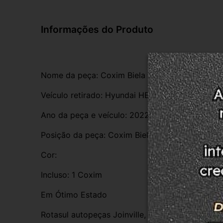
Informações do Produto
Nome da peça: Coxim Biela
Veículo retirado: Hyundai HB20S Sedan 1.0 12v 
Ano da peça e veículo: 2022
Posição da peça: Coxim Biela Do Motor 
Cor:
Incluso: 1 Coxim
Em Ótimo Estado 
Rotasul autopeças Joinville, empresa credencia