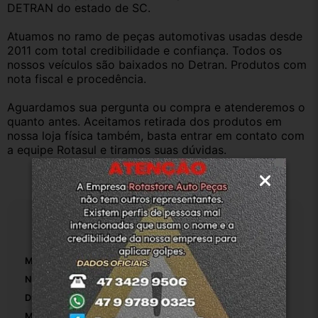
DETRAN do estado de SC.
Atuamos no ramo de peças automotivas usadas desde 
2011 com total credibilidade e confiança. Todos os 
nossos veículos são baixados no Detran. Produtos com 
nota fiscal e procedência.
Aguardamos sua pergunta ou compra e atenderemos o 
quanto antes. Aceitamos retirada dos produtos em 
nossa loja física também, basta entrar em contato com 
a equipe Rotasul e tiramos suas dúvidas.
Especificações
Marca:
Chery
Número De Peça:
S11-1601030EA
Diâmetro Do Disco De Embreagem:
18.2
Material Do Disco De Embreagem:
Fibra