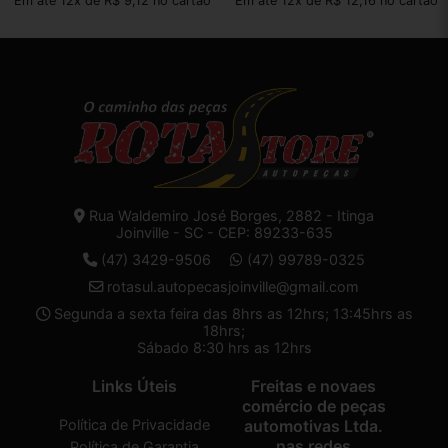
Em até 12x de R$ 9,12 no cartão
Em até 12x de R$ 12,16 no cartão
Rua Waldemiro José Borges, 2882 - Itinga
Joinville - SC - CEP: 89233-635
(47) 3429-9506
(47) 99789-0325
rotasul.autopecasjoinville@gmail.com
Segunda a sexta feira das 8hrs as 12hrs; 13:45hrs as
18hrs;
Sábado 8:30 hrs as 12hrs
Links Úteis
Freitas e novaes
comércio de peças
Política de Privacidade
automotivas Ltda.
nas redes
Política de Garantia