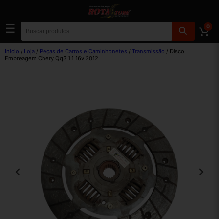
☰
0
Início
/
Loja
/
Peças de Carros e Caminhonetes
/
Transmissão
/ Disco
Embreagem Chery Qq3 1.1 16v 2012