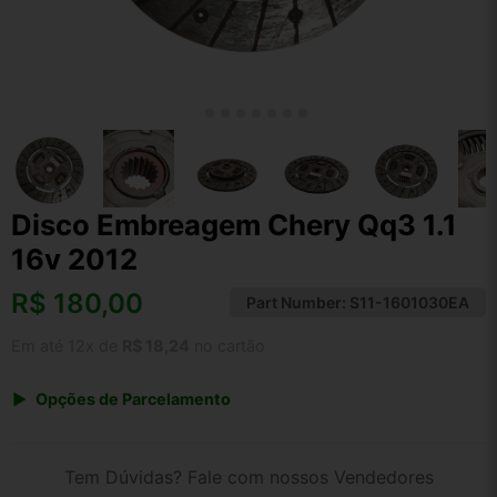
Disco Embreagem Chery Qq3 1.1
16v 2012
R$
180,00
Part Number:
S11-1601030EA
Em até 12x de
R$ 18,24
no cartão
Opções de Parcelamento
1x de R$ 180,00 s/ juros
2x de R$ 96,88
Tem Dúvidas? Fale com nossos Vendedores
3x de R$ 65,54