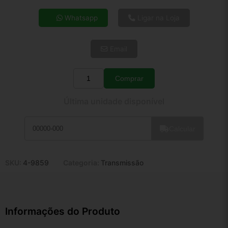
4x de R$ 49,89
Whatsapp
Ligar na Loja
5x de R$ 40,43
6x de R$ 34,10
Email
7x de R$ 29,50
8x de R$ 26,15
9x de R$ 23,54
Comprar
Quantidade
10x de R$ 21,36
Última unidade disponível
11x de R$ 19,66
12x de R$ 18,24
Calcular
SKU:
4-9859
Categoria:
Transmissão
Informações do Produto