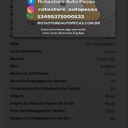
Quantidade De Estrias:
18
Altura Da Embalagem:
10
Largura Da Embalagem:
25
Comprimento Da Embalagem:
25
Peso Da Embalagem:
1000
OEM:
S11-1601030EA
Fonte Do Produto:
China
Modelo:
Chery QQ
SKU:
4-9859
Motivo De GTIN Vacío:
Outro
Altura Da Embalagem Do Vendor:
10
Comprimento Da Embalagem Do Vendor:
25
Origem:
Brasil
Origem Do Dado Do Pacote De Envio:
Brasil
Peso Da Embalagem Do Vendor:
1000
Largura Da Embalagem Do Vendor:
25