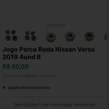
Jogo Porca Roda Nissan Versa
2019 4und B
R$
80,00
Em até 12x de
R$ 8,11
no cartão
Opções de Parcelamento
1x de R$ 80,00 s/ juros
2x de R$ 43,06
Tem Dúvidas? Fale com nossos Vendedores
3x de R$ 29,13