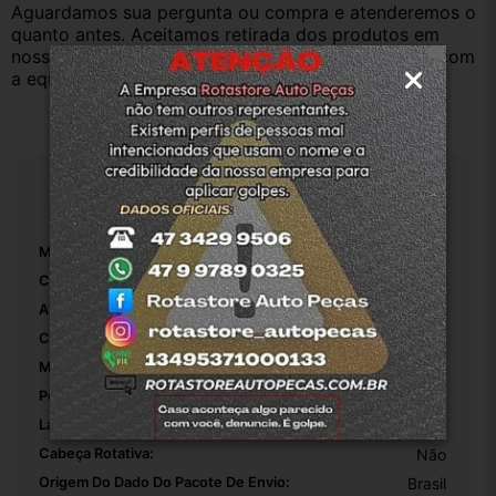
Aguardamos sua pergunta ou compra e atenderemos o 
quanto antes. Aceitamos retirada dos produtos em 
nossa loja física também, basta entrar em contato com 
a equipe RotaStore e tiramos suas dúvidas.
Especificações
Marca:
Nissan
Código Universal De Produto:
0000000001
Altura Da Embalagem Do Vendor:
10
Comprimento Da Embalagem Do Vendor:
10
Modelo:
Versa
Peso Da Embalagem Do Vendor:
250
Largura Da Embalagem Do Vendor:
10
Cabeça Rotativa:
Não
Origem Do Dado Do Pacote De Envio:
Brasil