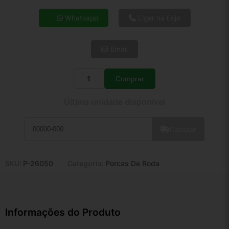
4x de R$ 22,17
Whatsapp
Ligar na Loja
5x de R$ 17,97
6x de R$ 15,15
Email
7x de R$ 13,11
8x de R$ 11,62
9x de R$ 10,46
Comprar
Quantidade
10x de R$ 9,49
Última unidade disponível
11x de R$ 8,74
12x de R$ 8,11
Calcular
SKU:
P-26050
Categoria:
Porcas De Roda
Informações do Produto