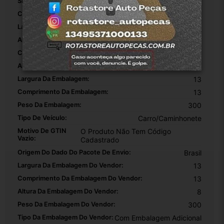
SKU:
1
Comprimento:
13
Largura:
13
Altura:
8
Código OEM:
81350-1D000
Altura Da Embalagem:
8
Largura Da Embalagem:
13
Comprimento Da Embalagem:
13
Peso Da Embalagem:
300
Tipo De Veículo:
Carro/Caminhonete
Motivo De GTIN
O Produto Não Tem Código
Vazio:
Cadastrado
Origem Do Dado Do Pacote De Envio:
Brasil
Largura Da Embalagem Do Vendor:
13
Comprimento Da Embalagem Do Vendor:
13
Altura Da Embalagem Do Vendor:
8
Peso Da Embalagem Do Vendor:
300
Tipo Da Embalagem Do Vendor:
Com Embalagem Adicional