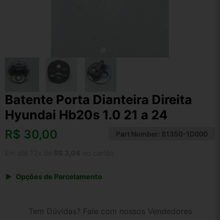
Batente Porta Dianteira Direita
Hyundai Hb20s 1.0 21 a 24
R$
30,00
Part Number:
81350-1D000
Em até 12x de
R$ 3,04
no cartão
Opções de Parcelamento
1x de R$ 30,00 s/ juros
2x de R$ 16,15
Tem Dúvidas? Fale com nossos Vendedores
3x de R$ 10,92