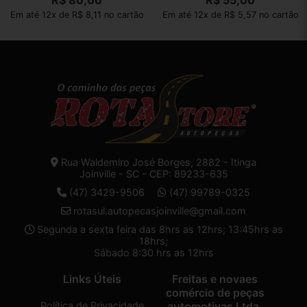
R$
80,00
R$
55,00
Em até 12x de R$ 8,11 no cartão
Em até 12x de R$ 5,57 no cartão
Rua Waldemiro José Borges, 2882 - Itinga
Joinville - SC - CEP: 89233-635
(47) 3429-9506
(47) 99789-0325
rotasul.autopecasjoinville@gmail.com
Segunda a sexta feira das 8hrs as 12hrs; 13:45hrs as
18hrs;
Sábado 8:30 hrs as 12hrs
Links Úteis
Freitas e novaes
comércio de peças
Política de Privacidade
automotivas Ltda.