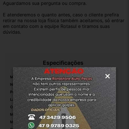
Aguardamos sua pergunta ou compra.
E atenderemos o quanto antes, caso o cliente prefira 
retirar na nossa loja física também aceitamos, só entrar 
em contato com a equipe Rotasul e tiramos suas 
dúvidas.
Especificações
Marca:
Hyundai
Número De Peça:
81350-1D000
Posição:
Dianteira
Lado:
Direito
Origem:
Brasil
MPN:
1
Modelo:
Hyundai HB20S Sedan 1.0 12v 2022