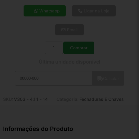
4x de R$ 8,31
Whatsapp
Ligar na Loja
5x de R$ 6,74
6x de R$ 5,68
Email
7x de R$ 4,92
8x de R$ 4,36
9x de R$ 3,92
Comprar
Quantidade
10x de R$ 3,56
Última unidade disponível
11x de R$ 3,28
12x de R$ 3,04
Calcular
SKU:
V303 - 4.1.1 - 14
Categoria:
Fechaduras E Chaves
Informações do Produto