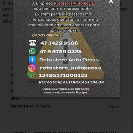
E atenderemos o quanto antes, caso o cliente prefira 
retirar na nossa loja física também aceitamos, só entrar 
em contato com a equipe Rotasul e tiramos suas 
dúvidas.
Especificações
Marca:
Ford
Número De Peça:
6A61A21962aa
Número De Registro/certificação INMETRO:
0000
Modelo:
Ka
SKU:
1
Motivo De GTIN Vacío:
Outro