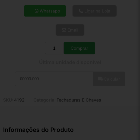
4x de R$ 27,44
Whatsapp
Ligar na Loja
5x de R$ 22,24
6x de R$ 18,75
Email
7x de R$ 16,22
8x de R$ 14,38
9x de R$ 12,95
Comprar
Quantidade
10x de R$ 11,75
Última unidade disponível
11x de R$ 10,81
12x de R$ 10,03
Calcular
SKU:
4192
Categoria:
Fechaduras E Chaves
Informações do Produto