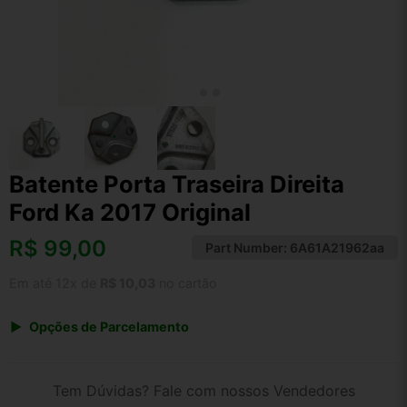
Batente Porta Traseira Direita
Ford Ka 2017 Original
R$
99,00
Part Number:
6A61A21962aa
Em até 12x de
R$ 10,03
no cartão
Opções de Parcelamento
1x de R$ 99,00 s/ juros
2x de R$ 53,28
Tem Dúvidas? Fale com nossos Vendedores
3x de R$ 36,05