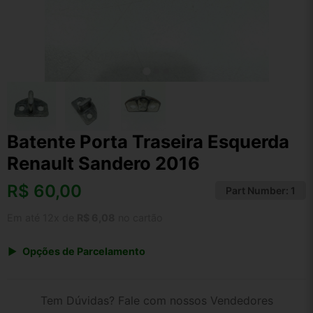
Batente Porta Traseira Esquerda
Renault Sandero 2016
R$
60,00
Part Number:
1
Em até 12x de
R$ 6,08
no cartão
Opções de Parcelamento
1x de R$ 60,00 s/ juros
2x de R$ 32,29
Tem Dúvidas? Fale com nossos Vendedores
3x de R$ 21,85