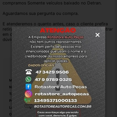
compramos Somente veículos baixado no Detran.
Aguardamos sua pergunta ou compra.
E atenderemos o quanto antes, caso o cliente prefira 
retirar na nossa loja física também aceitamos, só entrar 
em contato com a equipe Rotasul e tiramos suas 
dúvidas.
Especificações
Marca:
Renault
Número De Peça:
1
Tipo De Veículo:
Carro/Caminhonete
Posição:
Traseiro
Lado:
Esquerdo
Origem:
Original