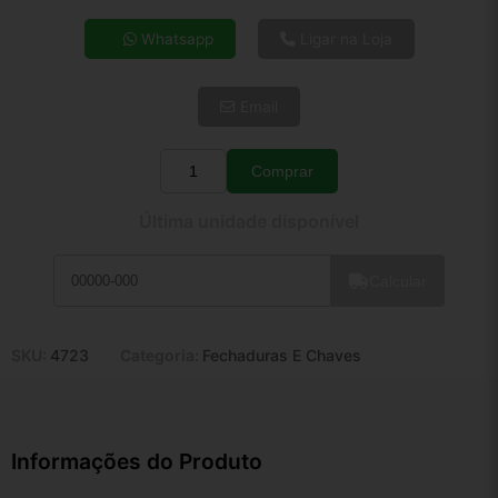
4x de R$ 16,63
Whatsapp
Ligar na Loja
5x de R$ 13,48
6x de R$ 11,37
Email
7x de R$ 9,83
8x de R$ 8,72
9x de R$ 7,85
Comprar
Quantidade
10x de R$ 7,12
Última unidade disponível
11x de R$ 6,55
12x de R$ 6,08
Calcular
SKU:
4723
Categoria:
Fechaduras E Chaves
Informações do Produto