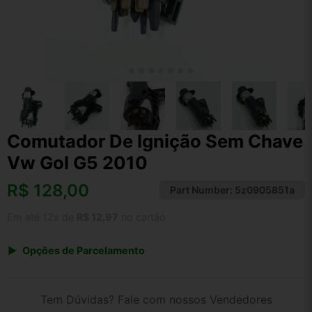
Comutador De Ignição Sem Chave
Vw Gol G5 2010
R$
128,00
Part Number:
5z0905851a
Em até 12x de
R$ 12,97
no cartão
Opções de Parcelamento
1x de R$ 128,00 s/ juros
2x de R$ 68,89
Tem Dúvidas? Fale com nossos Vendedores
3x de R$ 46,60