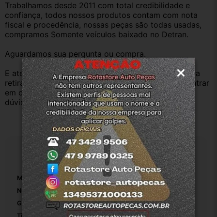
Trabalhamos desde 2011 com total credibilidade e 
confiança, todos nossos produtos contam com nota 
fiscal e procedência, nossas peças são todas usadas, 
compramos Somente veículos baixado no Detran.
Aguardamos sua pergunta ou compra.
E atenderemos o quanto antes, caso o cliente prefira 
retirar na nossa loja física também aceitamos, só entrar 
em contato com a equipe Rotasul e tiramos suas 
dúvidas.
Especificações
Marca:
Volkswagen
Número De Peça:
5z0905851a
Gênero Do Conector:
Macho
Tipo De Veículo:
Carro/Caminhonete