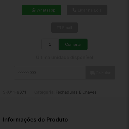
4x de R$ 35,48
Whatsapp
Ligar na Loja
5x de R$ 28,75
6x de R$ 24,25
Email
7x de R$ 20,98
8x de R$ 18,60
9x de R$ 16,74
Comprar
Quantidade
10x de R$ 15,19
Última unidade disponível
11x de R$ 13,98
12x de R$ 12,97
Calcular
SKU:
1-6371
Categoria:
Fechaduras E Chaves
Informações do Produto