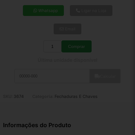
4x de R$ 27,44
Whatsapp
Ligar na Loja
5x de R$ 22,24
6x de R$ 18,75
Email
7x de R$ 16,22
8x de R$ 14,38
9x de R$ 12,95
Comprar
Quantidade
10x de R$ 11,75
Última unidade disponível
11x de R$ 10,81
12x de R$ 10,03
Calcular
SKU:
3674
Categoria:
Fechaduras E Chaves
Informações do Produto