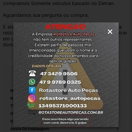
compramos Somente veículos baixado no Detran.
Aguardamos sua pergunta ou compra.
E atenderemos o quanto antes, caso o cliente prefira 
retirar na nossa loja física também aceitamos, só entrar 
em contato com a equipe Rotasul e tiramos suas 
dúvidas.
Especificações
Marca:
Peugeot
Número De Peça:
1
Tipo De Veículo:
Carro/Caminhonete
Origem:
Original
OEM:
1
Altura Da Embalagem:
7