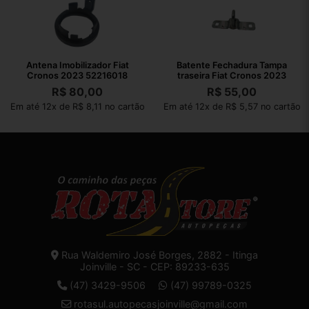
Antena Imobilizador Fiat
Batente Fechadura Tampa
Cronos 2023 52216018
traseira Fiat Cronos 2023
R$
80,00
R$
55,00
Em até 12x de R$ 8,11 no cartão
Em até 12x de R$ 5,57 no cartão
Rua Waldemiro José Borges, 2882 - Itinga
Joinville - SC - CEP: 89233-635
(47) 3429-9506
(47) 99789-0325
rotasul.autopecasjoinville@gmail.com