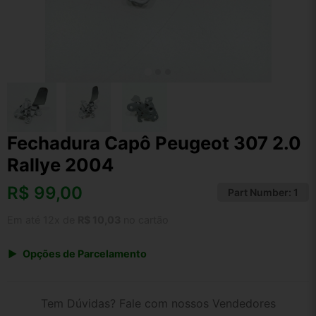
Fechadura Capô Peugeot 307 2.0
Rallye 2004
R$
99,00
Part Number:
1
Em até 12x de
R$ 10,03
no cartão
Opções de Parcelamento
1x de R$ 99,00 s/ juros
2x de R$ 53,28
Tem Dúvidas? Fale com nossos Vendedores
3x de R$ 36,05