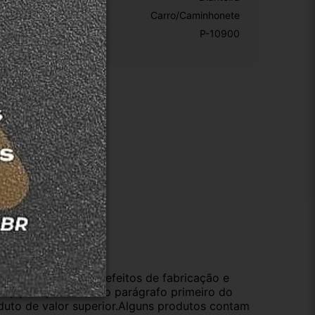
ipo De Veículo:
Carro/Caminhonete
KU:
P-10900
ução
da compra e cobre defeitos de fabricação e
s opções previstas no parágrafo primeiro do
oduto de valor superior.Alguns produtos contam