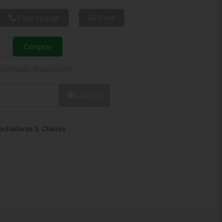
6x de R$ 41,67
8x de R$ 31,96
Ligar na Loja
Email
10x de R$ 26,10
12x de R$ 22,30
Comprar
Quantidade
 unidade disponível
Calcular
echaduras E Chaves