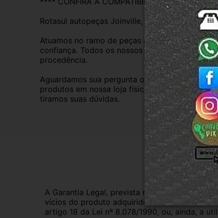
**** CONFIRA A COMPATIBILIDADE ****
Rotasul autopeças Joinville, empresa credenci
Atuamos no ramo de peças automotivas usadas d
confiança. Todos os nossos veículos são baixad
procedência.
Aguardamos sua pergunta ou compra e atendere
produtos em nossa loja física também, basta en
tiramos suas dúvidas.
Gar
A Garantia Legal, prevista no Código de Defes
vícios do produto adquirido.Na impossibilidad
artigo 18 da Lei nº 8.078/1990, ou, ainda, a 