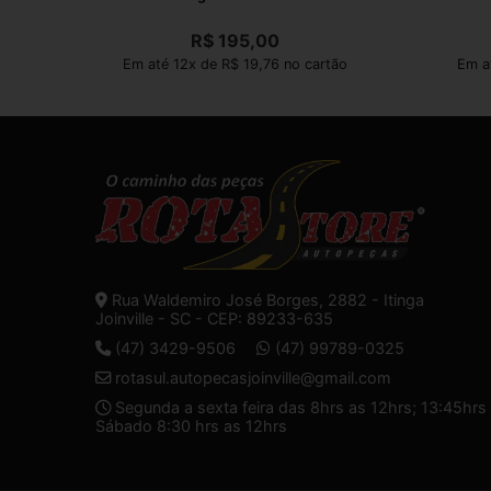
R$
195,00
Em até 12x de R$ 19,76 no cartão
Em a
Rua Waldemiro José Borges, 2882 - Itinga
Joinville - SC - CEP: 89233-635
(47) 3429-9506
(47) 99789-0325
rotasul.autopecasjoinville@gmail.com
Segunda a sexta feira das 8hrs as 12hrs; 13:45hrs 
Sábado 8:30 hrs as 12hrs