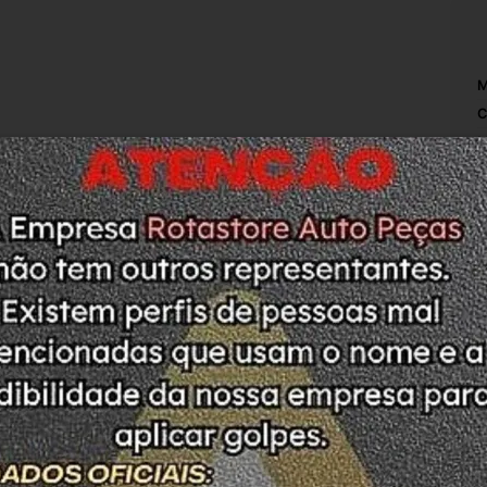
M
C
M
F
P
C
L
A
O
N
A
L
ODUTO. PEÇA COM ETIQUETA DE LACRE SEM 
C
ASO DE DÚVIDAS ESTAMOS A DISPOSIÇÃO
L
P