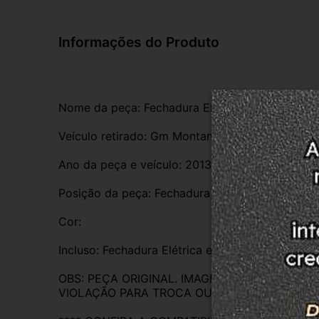
Informações do Produto
Nome da peça: Fechadura Elétrica Esquerda
Veículo retirado: Gm Montana Ls 1.4 
Ano da peça e veículo: 2013
Posição da peça: Fechadura Elétrica Esquerda 
Cor:
Incluso: Fechadura Elétrica esquerda 
OBS: PEÇA ORIGINAL. IMAGENS REAIS DO PR
VIOLAÇÃO PARA TROCA OU DEVOLUÇÃO. EM C