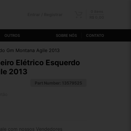
0 itens
Entrar / Registrar
R$
0,00
OUTROS
SOBRE NÓS
CONTATO
erdo Gm Montana Agile 2013
eiro Elétrico Esquerdo
le 2013
Part Number:
13579525
rtão
2x de R$ 118,40
4x de R$ 60,97
ale com nossos Vendedores