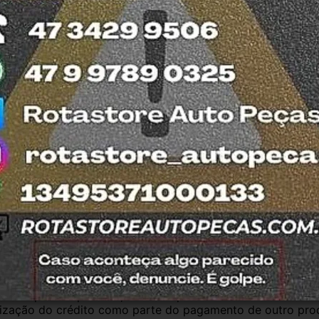
T
ada no DETRAN do estado de SC.
S
esde 2011 com total credibilidade e 
os no Detran. Produtos com nota fiscal e 
mos o quanto antes. Aceitamos retirada dos 
trar em contato com a equipe Rotasul e 
antia
Certificado de Procedência
Troca e Devol
a do Consumidor, é de 90 (noventa) dias a partir da data 
e de reparar o produto, o cliente poderá escolher dentre a
utilização do crédito como parte do pagamento de outro pr