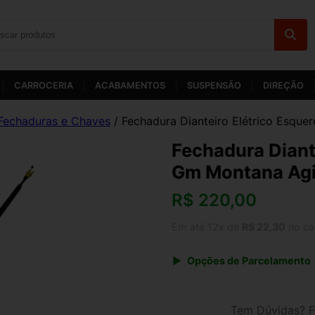
CARROCERIA
ACABAMENTOS
SUSPENSÃO
DIREÇÃO
Fechaduras e Chaves
/ Fechadura Dianteiro Elétrico Esqu
Fechadura Diant
Gm Montana Agi
R$
220,00
Em até 12x de
R$ 22,30
no ca
Opções de Parcelamento
1x de R$ 220,00 s/ juros
3x de R$ 80,10
Tem Dúvidas? F