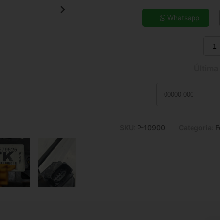
5x de R$ 49,42
7x de R$ 36,05
Whatsapp
9x de R$ 28,77
11x de R$ 24,02
Última
SKU:
P-10900
Categoria:
F