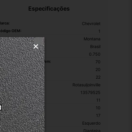
Especificações
arca:
Chevrolet
ódigo OEM:
1
odelo:
Montana
onte Do Produto:
Brasil
eso Da Embalagem:
0.750
omprimento Da Embalagem:
70
argura Da Embalagem:
20
ltura Da Embalagem:
22
rigem:
Rotasuljoinville
úmero De Peça:
13579525
ltura:
11
argura:
10
omprimento:
17
ado:
Esquerdo
osição:
Dianteira