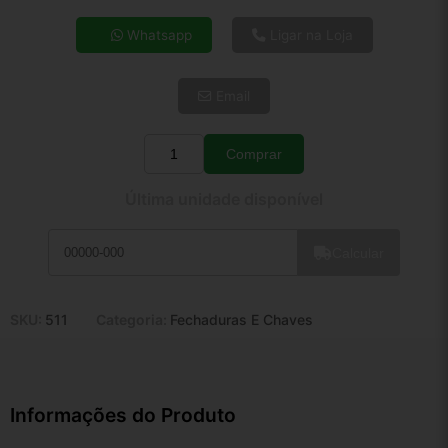
4x de R$ 55,43
Whatsapp
Ligar na Loja
5x de R$ 44,92
6x de R$ 37,88
Email
7x de R$ 32,78
8x de R$ 29,06
9x de R$ 26,15
Comprar
Quantidade
10x de R$ 23,73
Última unidade disponível
11x de R$ 21,84
12x de R$ 20,27
Calcular
SKU:
511
Categoria:
Fechaduras E Chaves
Informações do Produto