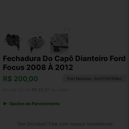
Fechadura Do Capô Dianteiro Ford
Focus 2008 À 2012
R$
200,00
Part Number:
3m5116700bc
Em até 12x de
R$ 20,27
no cartão
Opções de Parcelamento
1x de R$ 200,00 s/ juros
2x de R$ 107,64
Tem Dúvidas? Fale com nossos Vendedores
3x de R$ 72,82