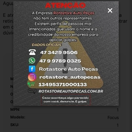
Aguardamos sua pergunta ou compra.
E atenderemos o quanto antes, caso o cliente prefira 
retirar na nossa loja física também aceitamos, só entrar 
em contato com a equipe Rotasul e tiramos suas 
dúvidas.
Especificações
Marca:
Ford
Número De Peça:
3m5116700bc
Origem:
Original
OEM:
1
MPN:
1
Modelo:
Focus
SKU:
1