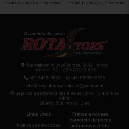
Em até 12x de R$ 8,11 no cartão
Em até 12x de R$ 5,57 no cartão
Rua Waldemiro José Borges, 2882 - Itinga
Joinville - SC - CEP: 89233-635
(47) 3429-9506
(47) 99789-0325
rotasul.autopecasjoinville@gmail.com
Segunda a sexta feira das 8hrs as 12hrs; 13:45hrs as
18hrs;
Sábado 8:30 hrs as 12hrs
Links Úteis
Freitas e novaes
comércio de peças
Política de Privacidade
automotivas Ltda.