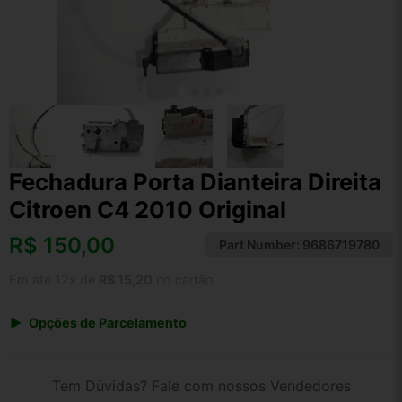
Fechadura Porta Dianteira Direita
Citroen C4 2010 Original
R$
150,00
Part Number:
9686719780
Em até 12x de
R$ 15,20
no cartão
Opções de Parcelamento
1x de R$ 150,00 s/ juros
2x de R$ 80,73
Tem Dúvidas? Fale com nossos Vendedores
3x de R$ 54,62