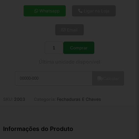
4x de R$ 41,57
Whatsapp
Ligar na Loja
5x de R$ 33,69
6x de R$ 28,41
Email
7x de R$ 24,58
8x de R$ 21,79
9x de R$ 19,62
Comprar
Quantidade
10x de R$ 17,80
Última unidade disponível
11x de R$ 16,38
12x de R$ 15,20
Calcular
SKU:
2003
Categoria:
Fechaduras E Chaves
Informações do Produto