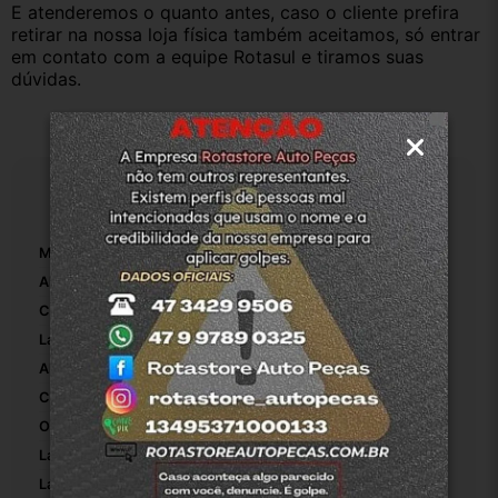
E atenderemos o quanto antes, caso o cliente prefira 
retirar na nossa loja física também aceitamos, só entrar 
em contato com a equipe Rotasul e tiramos suas 
dúvidas.
Especificações
Marca:
Chevrolet
Altura:
1
Comprimento Da Embalagem:
80
Largura Da Embalagem:
45
Altura Da Embalagem:
35
Código OEM:
1
Origem:
Rotasuljoinville
Lado:
Direito
Largura:
16