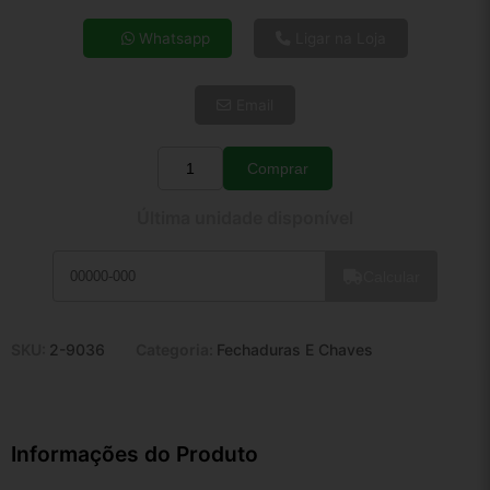
4x de R$ 41,57
Whatsapp
Ligar na Loja
5x de R$ 33,69
6x de R$ 28,41
Email
7x de R$ 24,58
8x de R$ 21,79
9x de R$ 19,62
Comprar
Quantidade
10x de R$ 17,80
Última unidade disponível
11x de R$ 16,38
12x de R$ 15,20
Calcular
SKU:
2-9036
Categoria:
Fechaduras E Chaves
Informações do Produto