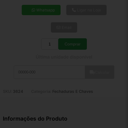
4x de R$ 55,43
Whatsapp
Ligar na Loja
5x de R$ 44,92
6x de R$ 37,88
Email
7x de R$ 32,78
8x de R$ 29,06
9x de R$ 26,15
Comprar
Quantidade
10x de R$ 23,73
Última unidade disponível
11x de R$ 21,84
12x de R$ 20,27
Calcular
SKU:
3624
Categoria:
Fechaduras E Chaves
Informações do Produto