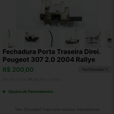
Fechadura Porta Traseira Direi.
Peugeot 307 2.0 2004 Rallye
R$
200,00
Part Number:
1
Em até 12x de
R$ 20,27
no cartão
Opções de Parcelamento
1x de R$ 200,00 s/ juros
2x de R$ 107,64
Tem Dúvidas? Fale com nossos Vendedores
3x de R$ 72,82