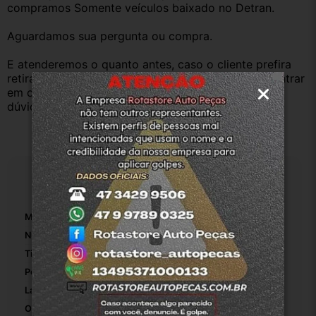
compramos Somente veículos baixado no Detran.
Aguardamos sua pergunta ou compra.
E atenderemos o quanto antes, caso o cliente prefira 
retirar na nossa loja física também aceitamos, só entrar 
em contato com a equipe Rotasul e tiramos suas 
dúvidas.
Especificações
Marca:
Peugeot
Número De Peça:
1
Tipo De Veículo:
Carro/Caminhonete
Posição:
Traseiro
Lado:
Direito
Origem:
Original